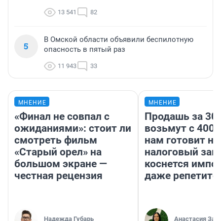
13 541
82
В Омской области объявили беспилотную
5
опасность в пятый раз
11 943
33
МНЕНИЕ
МНЕНИЕ
«Финал не совпал с
Продашь за 300
ожиданиями»: стоит ли
возьмут с 4000
смотреть фильм
нам готовит н
«Старый орел» на
налоговый зако
большом экране —
коснется импор
честная рецензия
даже репетито
Надежда Губарь
Анастасия Зав