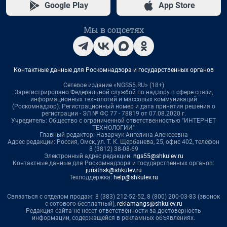
Google Play
App Store
Мы в соцсетях
Контактные данные для Роскомнадзора и государственных органов
Сетевое издание «NGS55.RU» (18+)
Зарегистрировано Федеральной службой по надзору в сфере связи,
информационных технологий и массовых коммуникаций
(Роскомнадзор). Регистрационный номер и дата принятия решения о
регистрации - ЭЛ № ФС 77 - 78819 от 07.08.2020 г.
Учредитель: Общество с ограниченной ответственностью "ИНТЕРНЕТ
ТЕХНОЛОГИИ"
Главный редактор: Назарчук Ангелина Алексеевна
Адрес редакции: Россия, Омск, ул. Т. К. Щербанева, 25, офис 402, телефон
8 (3812) 38-08-69
Электронный адрес редакции:
ngs55@shkulev.ru
Контактные данные для Роскомнадзора и государственных органов:
juristnsk@shkulev.ru
Техподдержка:
help@shkulev.ru
Связаться с отделом продаж: 8 (383) 212-52-52, 8 (800) 200-03-83 (звонок
с сотового бесплатный),
reklamangs@shkulev.ru
Редакция сайта не несет ответственности за достоверность
информации, содержащейся в рекламных объявлениях.