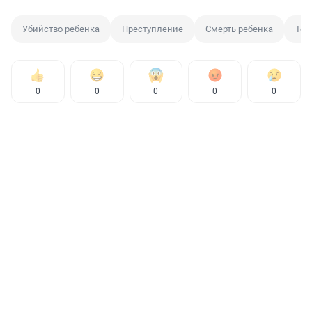
Убийство ребенка
Преступление
Смерть ребенка
Тел
0
0
0
0
0