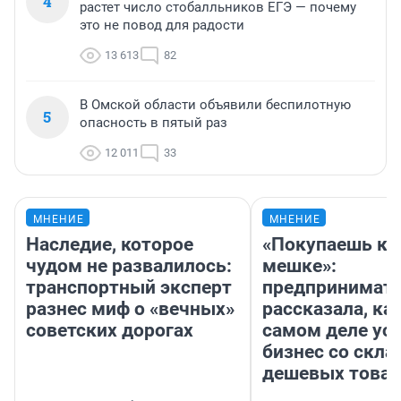
4
растет число стобалльников ЕГЭ — почему
это не повод для радости
13 613
82
В Омской области объявили беспилотную
5
опасность в пятый раз
12 011
33
МНЕНИЕ
МНЕНИЕ
Наследие, которое
«Покупаешь ко
чудом не развалилось:
мешке»:
транспортный эксперт
предпринимат
разнес миф о «вечных»
рассказала, как
советских дорогах
самом деле ус
бизнес со скл
дешевых това