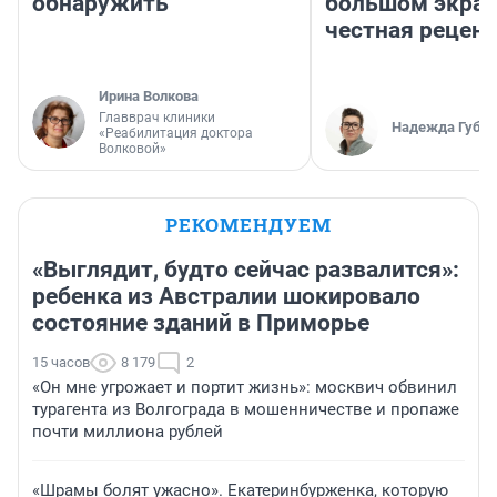
обнаружить
большом экран
честная рецен
Ирина Волкова
Главврач клиники
Надежда Губар
«Реабилитация доктора
Волковой»
РЕКОМЕНДУЕМ
«Выглядит, будто сейчас развалится»:
ребенка из Австралии шокировало
состояние зданий в Приморье
15 часов
8 179
2
«Он мне угрожает и портит жизнь»: москвич обвинил
турагента из Волгограда в мошенничестве и пропаже
почти миллиона рублей
«Шрамы болят ужасно». Екатеринбурженка, которую