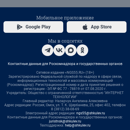
Мобильное приложение
Google Play
App Store
Мы в соцсетях
Контактные данные для Роскомнадзора и государственных органов
Сетевое издание «NGS55.RU» (18+)
Зарегистрировано Федеральной службой по надзору в сфере связи,
информационных технологий и массовых коммуникаций
(Роскомнадзор). Регистрационный номер и дата принятия решения о
регистрации - ЭЛ № ФС 77 - 78819 от 07.08.2020 г.
Учредитель: Общество с ограниченной ответственностью "ИНТЕРНЕТ
ТЕХНОЛОГИИ"
Главный редактор: Назарчук Ангелина Алексеевна
Адрес редакции: Россия, Омск, ул. Т. К. Щербанева, 25, офис 402, телефон
8 (3812) 38-08-69
Электронный адрес редакции:
ngs55@shkulev.ru
Контактные данные для Роскомнадзора и государственных органов:
juristnsk@shkulev.ru
Техподдержка:
help@shkulev.ru