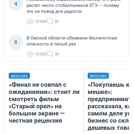
4
растет число стобалльников ЕГЭ — почему
это не повод для радости
13 628
82
В Омской области объявили беспилотную
5
опасность в пятый раз
12 020
33
МНЕНИЕ
МНЕНИЕ
«Финал не совпал с
«Покупаешь ко
ожиданиями»: стоит ли
мешке»:
смотреть фильм
предпринимат
«Старый орел» на
рассказала, как
большом экране —
самом деле ус
честная рецензия
бизнес со скл
дешевых това