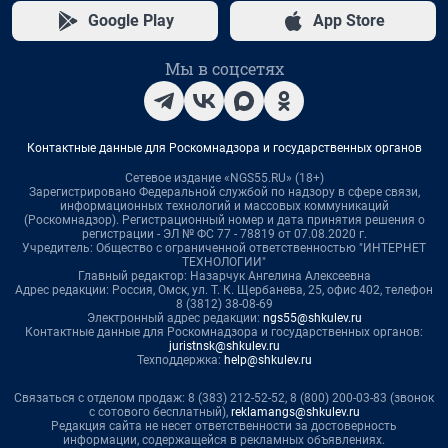
Google Play
App Store
Мы в соцсетях
Контактные данные для Роскомнадзора и государственных органов
Сетевое издание «NGS55.RU» (18+)
Зарегистрировано Федеральной службой по надзору в сфере связи,
информационных технологий и массовых коммуникаций
(Роскомнадзор). Регистрационный номер и дата принятия решения о
регистрации - ЭЛ № ФС 77 - 78819 от 07.08.2020 г.
Учредитель: Общество с ограниченной ответственностью "ИНТЕРНЕТ
ТЕХНОЛОГИИ"
Главный редактор: Назарчук Ангелина Алексеевна
Адрес редакции: Россия, Омск, ул. Т. К. Щербанева, 25, офис 402, телефон
8 (3812) 38-08-69
Электронный адрес редакции:
ngs55@shkulev.ru
Контактные данные для Роскомнадзора и государственных органов:
juristnsk@shkulev.ru
Техподдержка:
help@shkulev.ru
Связаться с отделом продаж: 8 (383) 212-52-52, 8 (800) 200-03-83 (звонок
с сотового бесплатный),
reklamangs@shkulev.ru
Редакция сайта не несет ответственности за достоверность
информации, содержащейся в рекламных объявлениях.