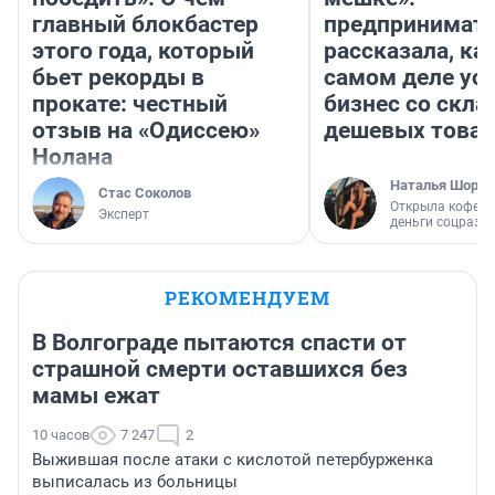
главный блокбастер
предпринимат
этого года, который
рассказала, как
бьет рекорды в
самом деле ус
прокате: честный
бизнес со скл
отзыв на «Одиссею»
дешевых това
Нолана
Наталья Шорох
Стас Соколов
Открыла кофейн
Эксперт
деньги соцразв
РЕКОМЕНДУЕМ
В Волгограде пытаются спасти от
страшной смерти оставшихся без
мамы ежат
10 часов
7 247
2
Выжившая после атаки с кислотой петербурженка
выписалась из больницы