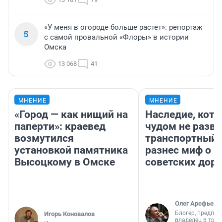
«У меня в огороде больше растет»: репортаж
5
с самой провальной «Флоры» в истории
Омска
13 068
41
МНЕНИЕ
МНЕНИЕ
«Город — как нищий на
Наследие, кото
паперти»: краевед
чудом не разва
возмутился
транспортный 
установкой памятника
разнес миф о 
Высоцкому в Омске
советских доро
Олег Арефьев
Блогер, предпри
Игорь Коновалов
владелец в тра