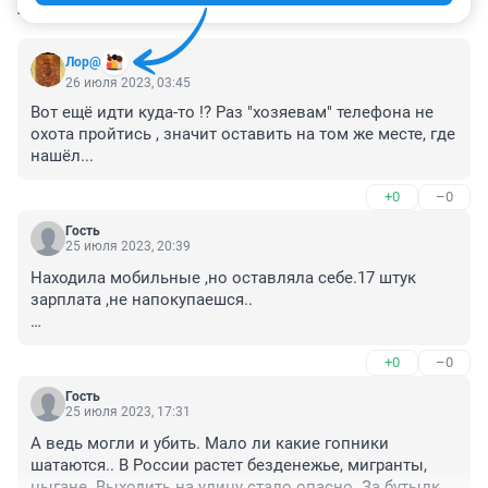
КОММЕНТАРИИ
13
Лор@
26 июля 2023, 03:45
Вот ещё идти куда-то !? Раз "хозяевам" телефона не 
охота пройтись , значит оставить на том же месте, где 
нашёл...
+0
–0
Гость
25 июля 2023, 20:39
Находила мобильные ,но оставляла себе.17 штук 
зарплата ,не напокупаешся..

(Неася🥴)
+0
–0
Гость
25 июля 2023, 17:31
А ведь могли и убить. Мало ли какие гопники 
шатаются.. В России растет безденежье, мигранты, 
цыгане. Выходить на улицу стало опасно. За бутылку 