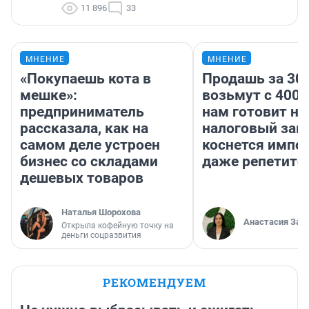
11 896
33
МНЕНИЕ
МНЕНИЕ
«Покупаешь кота в
Продашь за 300
мешке»:
возьмут с 4000
предприниматель
нам готовит н
рассказала, как на
налоговый зако
самом деле устроен
коснется импор
бизнес со складами
даже репетито
дешевых товаров
Наталья Шорохова
Анастасия Зав
Открыла кофейную точку на
деньги соцразвития
РЕКОМЕНДУЕМ