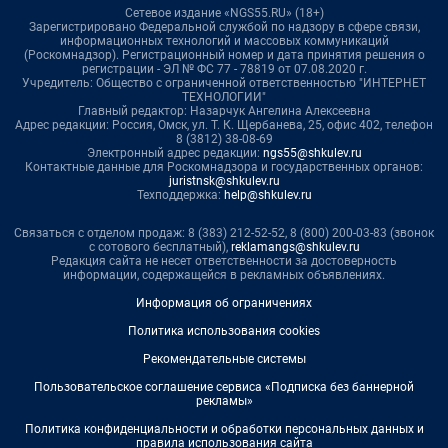
Сетевое издание «NGS55.RU» (18+)
Зарегистрировано Федеральной службой по надзору в сфере связи,
информационных технологий и массовых коммуникаций
(Роскомнадзор). Регистрационный номер и дата принятия решения о
регистрации - ЭЛ № ФС 77 - 78819 от 07.08.2020 г.
Учредитель: Общество с ограниченной ответственностью "ИНТЕРНЕТ
ТЕХНОЛОГИИ"
Главный редактор: Назарчук Ангелина Алексеевна
Адрес редакции: Россия, Омск, ул. Т. К. Щербанева, 25, офис 402, телефон
8 (3812) 38-08-69
Электронный адрес редакции:
ngs55@shkulev.ru
Контактные данные для Роскомнадзора и государственных органов:
juristnsk@shkulev.ru
Техподдержка:
help@shkulev.ru
Связаться с отделом продаж: 8 (383) 212-52-52, 8 (800) 200-03-83 (звонок
с сотового бесплатный),
reklamangs@shkulev.ru
Редакция сайта не несет ответственности за достоверность
информации, содержащейся в рекламных объявлениях.
Информация об ограничениях
Политика использования cookies
Рекомендательные системы
Пользовательское соглашение сервиса «Подписка без баннерной
рекламы»
Политика конфиденциальности и обработки персональных данных и
правила использования сайта