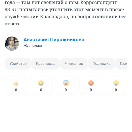
года — там нет сведений о нем. Корреспондент
93.RU попыталась уточнить этот момент в пресс-
службе мэрии Краснодара, но вопрос оставили без
ответа.
Анастасия Пирожникова
Журналист
Убийство
Краснодар
Чиновник
Подлодка
Громк
0
0
0
0
0