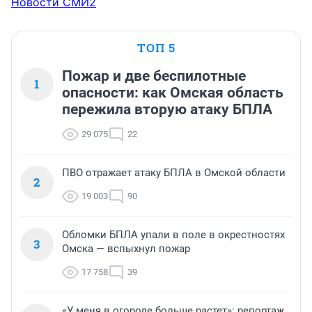
Новости СМИ2
ТОП 5
Пожар и две беспилотные
1
опасности: как Омская область
пережила вторую атаку БПЛА
29 075
22
ПВО отражает атаку БПЛА в Омской области
2
19 003
90
Обломки БПЛА упали в поле в окрестностях
3
Омска — вспыхнул пожар
17 758
39
«У меня в огороде больше растет»: репортаж