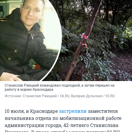
Станислав Ржицкий командовал подлодкой, а затем перешел на
работу в мэрию Краснодара
Источник: 
Станислав Ржицкий / Ok.RU, Валерия Дульская / 93.RU
10 июля, в Краснодаре
застрелили
заместителя
начальника отдела по мобилизационной работе
администрации города, 42-летнего Станислава