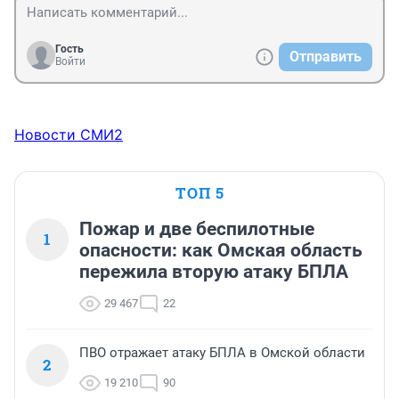
обратить внимание на этот перекрёсток и на 27 
Северной. Установить камеры. Там порой начинаем 
движение, а кто-то из-за угла норовит проскочить.
Гость
Отправить
Войти
Новости СМИ2
ТОП 5
Пожар и две беспилотные
1
опасности: как Омская область
пережила вторую атаку БПЛА
29 467
22
ПВО отражает атаку БПЛА в Омской области
2
19 210
90