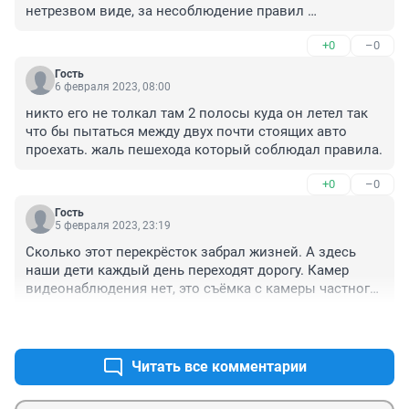
нетрезвом виде, за несоблюдение правил 
дордвижения вот и не боятся ничего
+0
–0
Гость
6 февраля 2023, 08:00
никто его не толкал там 2 полосы куда он летел так 
что бы пытаться между двух почти стоящих авто 
проехать. жаль пешехода который соблюдал правила.
+0
–0
Гость
5 февраля 2023, 23:19
Сколько этот перекрёсток забрал жизней. А здесь 
наши дети каждый день переходят дорогу. Камер 
видеонаблюдения нет, это съёмка с камеры частного 
дома. Женщина стояла на углу, как многие делают, 
+0
–1
чтобы перебежать наискосок. Потому что светофор 
для пешеходов мало секунд. Просили, чтобы 
добавили. И чтобы не стоять по 2 раза мы все бегаем 
Читать все комментарии
наискосок. Не знаю как успевают пенсионеры, 
потому что дети и молодые бегут. Может ГИБДД 