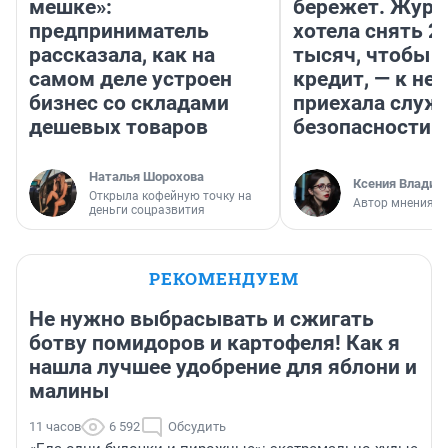
мешке»:
бережет. Журн
предприниматель
хотела снять 2
рассказала, как на
тысяч, чтобы п
самом деле устроен
кредит, — к не
бизнес со складами
приехала служ
дешевых товаров
безопасности
Наталья Шорохова
Ксения Владим
Открыла кофейную точку на
Автор мнения
деньги соцразвития
РЕКОМЕНДУЕМ
Не нужно выбрасывать и сжигать
ботву помидоров и картофеля! Как я
нашла лучшее удобрение для яблони и
малины
11 часов
6 592
Обсудить