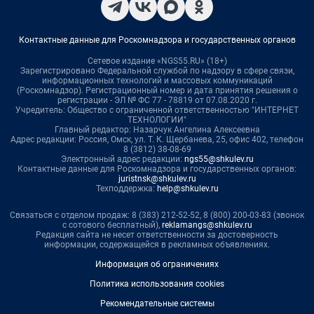
Контактные данные для Роскомнадзора и государственных органов
Сетевое издание «NGS55.RU» (18+)
Зарегистрировано Федеральной службой по надзору в сфере связи,
информационных технологий и массовых коммуникаций
(Роскомнадзор). Регистрационный номер и дата принятия решения о
регистрации - ЭЛ № ФС 77 - 78819 от 07.08.2020 г.
Учредитель: Общество с ограниченной ответственностью "ИНТЕРНЕТ
ТЕХНОЛОГИИ"
Главный редактор: Назарчук Ангелина Алексеевна
Адрес редакции: Россия, Омск, ул. Т. К. Щербанева, 25, офис 402, телефон
8 (3812) 38-08-69
Электронный адрес редакции:
ngs55@shkulev.ru
Контактные данные для Роскомнадзора и государственных органов:
juristnsk@shkulev.ru
Техподдержка:
help@shkulev.ru
Связаться с отделом продаж: 8 (383) 212-52-52, 8 (800) 200-03-83 (звонок
с сотового бесплатный),
reklamangs@shkulev.ru
Редакция сайта не несет ответственности за достоверность
информации, содержащейся в рекламных объявлениях.
Информация об ограничениях
Политика использования cookies
Рекомендательные системы