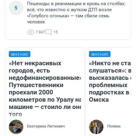
Пешеходы в реанимации и кровь на столбах:
5
всё, что известно о жутком ДТП возле
«Голубого огонька» — там сбили семь
человек
7 847
15
МНЕНИЕ
МНЕНИЕ
«Нет некрасивых
«Никто не стан
городов, есть
слушаться»: в
недофинансированные».
высказалась о
Путешественники
проблемных
проехали 2000
подростках в л
километров по Уралу на
Омска
машине — стоило ли оно
того
Екатерина Литкевич
Полина