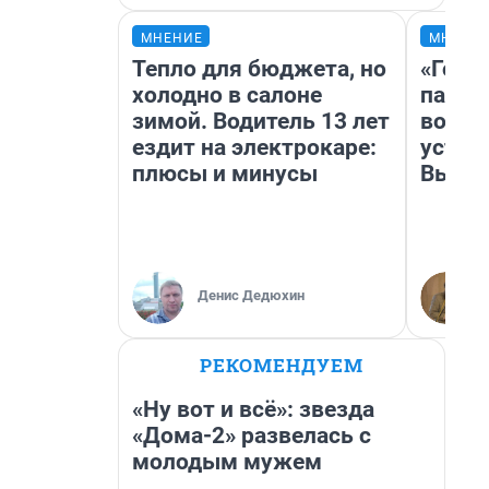
МНЕНИЕ
МНЕНИ
Тепло для бюджета, но
«Горо
холодно в салоне
папер
зимой. Водитель 13 лет
возму
ездит на электрокаре:
устан
плюсы и минусы
Высоц
Денис Дедюхин
РЕКОМЕНДУЕМ
«Ну вот и всё»: звезда
«Дома-2» развелась с
молодым мужем