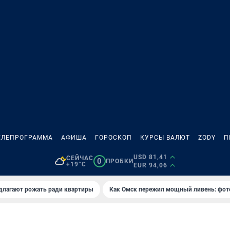
ЕЛЕПРОГРАММА
АФИША
ГОРОСКОП
КУРСЫ ВАЛЮТ
ZODY
П
USD 81,41
СЕЙЧАС
0
ПРОБКИ
+19°C
EUR 94,06
длагают рожать ради квартиры
Как Омск пережил мощный ливень: фот