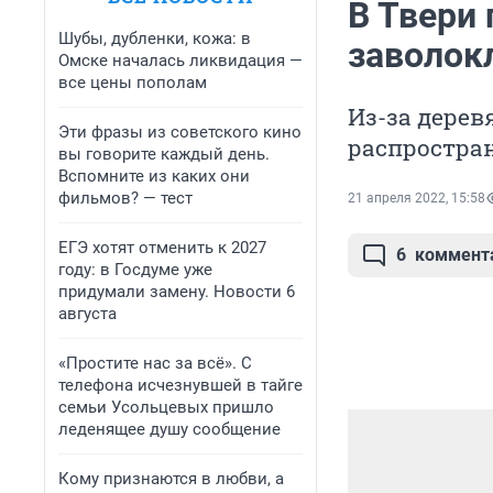
В Твери 
Шубы, дубленки, кожа: в
заволок
Омске началась ликвидация —
все цены пополам
Из-за дере
Эти фразы из советского кино
распростра
вы говорите каждый день.
Вспомните из каких они
фильмов? — тест
21 апреля 2022, 15:58
ЕГЭ хотят отменить к 2027
6
коммент
году: в Госдуме уже
придумали замену. Новости 6
августа
«Простите нас за всё». С
телефона исчезнувшей в тайге
семьи Усольцевых пришло
леденящее душу сообщение
Кому признаются в любви, а