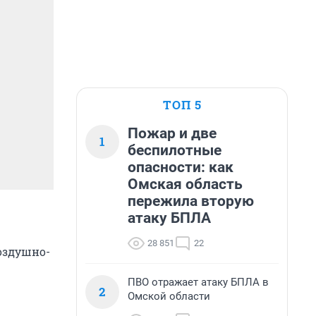
ТОП 5
Пожар и две
1
беспилотные
опасности: как
Омская область
пережила вторую
атаку БПЛА
28 851
22
оздушно-
ПВО отражает атаку БПЛА в
2
Омской области