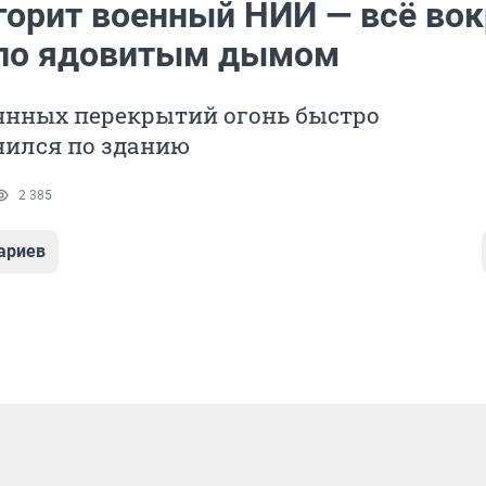
горит военный НИИ — всё вок
ло ядовитым дымом
вянных перекрытий огонь быстро
нился по зданию
2 385
ариев