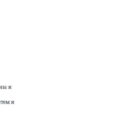
ны и
стем и