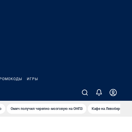
РОМОКОДЫ
ИГРЫ
о
Омич получил черепно-мозговую на ОНПЗ
Кафе на Левобережье в