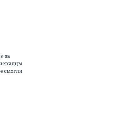
з-за
Очевидцы
е смогли