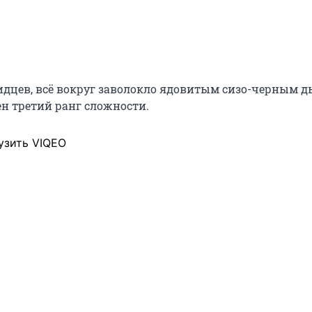
идцев, всё вокруг заволокло ядовитым сизо-черным 
н третий ранг сложности.
узить VIQEO