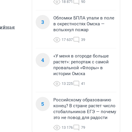
18 871
90
Обломки БПЛА упали в поле
3
в окрестностях Омска —
рийная
вспыхнул пожар
17 637
39
«У меня в огороде больше
4
растет»: репортаж с самой
провальной «Флоры» в
истории Омска
13 225
41
Российскому образованию
5
конец? В стране растет число
стобалльников ЕГЭ — почему
это не повод для радости
13 176
79