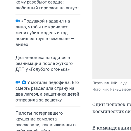
кому разобьют сердце:
любовный гороскоп на август
«Подушкой надавил на
лицо, чтобы не кричала»:
жених убил модель и год
возил ее труп в чемодане —
видео
Два человека находятся в
реанимации после жуткого
ДТП у «Голубого огонька»
У могилы педофила. Его
Персонал НИИ на дан
смерть разделила страну на
Источник: 
Раньше всех
два лагеря, а защитника детей
отправила за решетку
Один человек п
космических си
Пилоты потерпевшего
крушение самолета
рассказали, как выживали в
В командовани
сибирской тайге