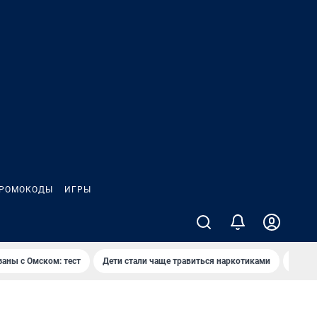
РОМОКОДЫ
ИГРЫ
заны с Омском: тест
Дети стали чаще травиться наркотиками
Появя