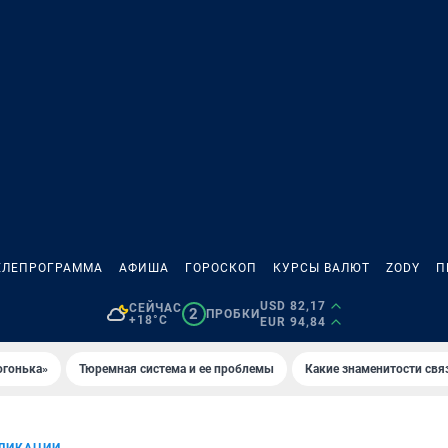
ЕЛЕПРОГРАММА
АФИША
ГОРОСКОП
КУРСЫ ВАЛЮТ
ZODY
П
USD 82,17
СЕЙЧАС
2
ПРОБКИ
+18°C
EUR 94,84
огонька»
Тюремная система и ее проблемы
Какие знаменитости свя