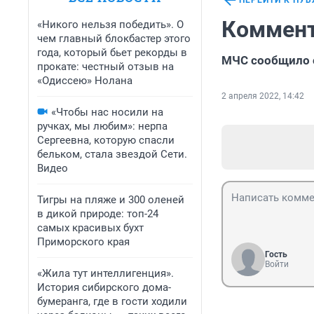
ПЕРЕЙТИ К ПУ
Коммент
«Никого нельзя победить». О
чем главный блокбастер этого
года, который бьет рекорды в
МЧС сообщило о
прокате: честный отзыв на
«Одиссею» Нолана
2 апреля 2022, 14:42
«Чтобы нас носили на
ручках, мы любим»: нерпа
Сергеевна, которую спасли
бельком, стала звездой Сети.
Видео
Тигры на пляже и 300 оленей
в дикой природе: топ-24
самых красивых бухт
Приморского края
Гость
Войти
«Жила тут интеллигенция».
История сибирского дома-
бумеранга, где в гости ходили