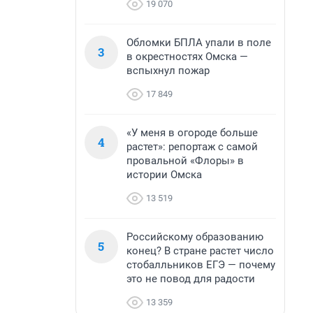
19 070
Обломки БПЛА упали в поле
3
в окрестностях Омска —
вспыхнул пожар
17 849
«У меня в огороде больше
4
растет»: репортаж с самой
провальной «Флоры» в
истории Омска
13 519
Российскому образованию
5
конец? В стране растет число
стобалльников ЕГЭ — почему
это не повод для радости
13 359