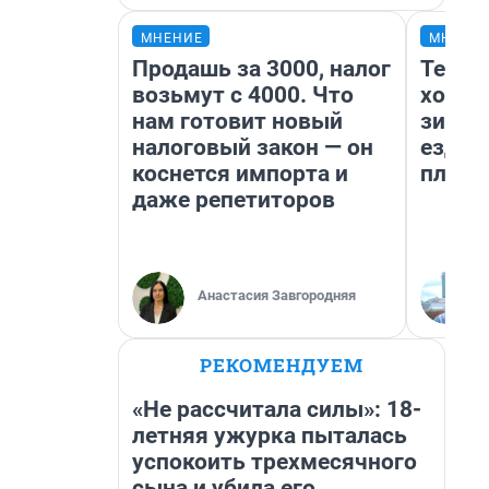
МНЕНИЕ
МНЕНИ
Продашь за 3000, налог
Тепло
возьмут с 4000. Что
холод
нам готовит новый
зимой
налоговый закон — он
ездит
коснется импорта и
плюсы
даже репетиторов
Анастасия Завгородняя
РЕКОМЕНДУЕМ
«Не рассчитала силы»: 18-
летняя ужурка пыталась
успокоить трехмесячного
сына и убила его