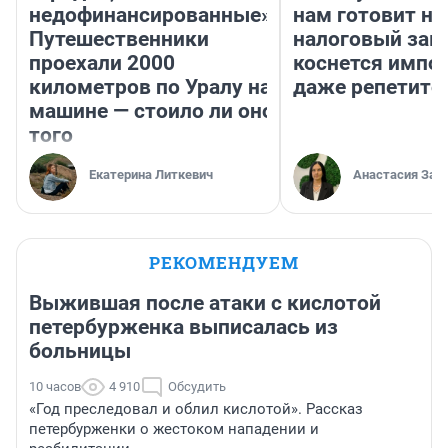
недофинансированные».
нам готовит н
Путешественники
налоговый зако
проехали 2000
коснется импор
километров по Уралу на
даже репетито
машине — стоило ли оно
того
Екатерина Литкевич
Анастасия Зав
РЕКОМЕНДУЕМ
Выжившая после атаки с кислотой
петербурженка выписалась из
больницы
10 часов
4 910
Обсудить
«Год преследовал и облил кислотой». Рассказ
петербурженки о жестоком нападении и