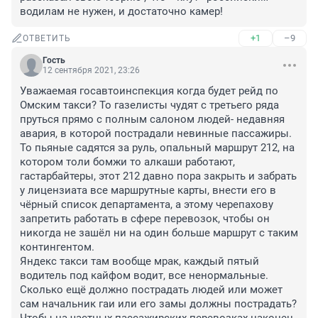
водилам не нужен, и достаточно камер!
+1
–9
ОТВЕТИТЬ
Гость
12 сентября 2021, 23:26
Уважаемая госавтоинспекция когда будет рейд по 
Омским такси? То газелисты чудят с третьего ряда 
пруться прямо с полным салоном людей- недавняя 
авария, в которой пострадали невинные пассажиры. 
То пьяные садятся за руль, опальный маршрут 212, на 
котором толи бомжи то алкаши работают, 
гастарбайтеры, этот 212 давно пора закрыть и забрать 
у лицензиата все маршрутные карты, внести его в 
чёрный список департамента, а этому черепахову 
запретить работать в сфере перевозок, чтобы он 
никогда не зашёл ни на один больше маршрут с таким 
контингентом.

Яндекс такси там вообще мрак, каждый пятый 
водитель под кайфом водит, все ненормальные. 
Сколько ещё должно пострадать людей или может 
сам начальник гаи или его замы должны пострадать? 