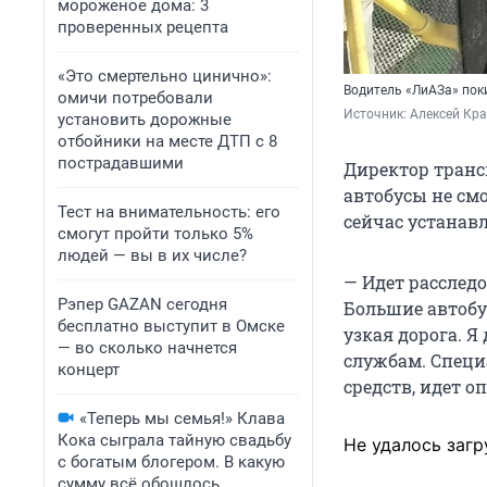
мороженое дома: 3
проверенных рецепта
«Это смертельно цинично»:
Водитель «ЛиАЗа» пок
омичи потребовали
Источник: 
Алексей Кра
установить дорожные
отбойники на месте ДТП с 8
пострадавшими
Директор транс
автобусы не см
Тест на внимательность: его
сейчас устанавл
смогут пройти только 5%
людей — вы в их числе?
— Идет расследо
Рэпер GAZAN сегодня
Большие автобу
бесплатно выступит в Омске
узкая дорога. Я
— во сколько начнется
службам. Специ
концерт
средств, идет о
«Теперь мы семья!» Клава
Кока сыграла тайную свадьбу
Не удалось загр
с богатым блогером. В какую
сумму всё обошлось