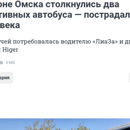
оне Омска столкнулись два
тивных автобуса — пострада
овека
чей потребовалась водителю «ЛиаЗа» и 
 Higer
5 945
ария