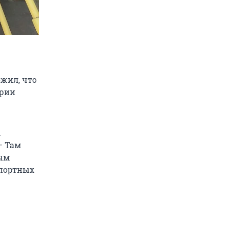
жил, что
арии
.
— Там
ным
спортных