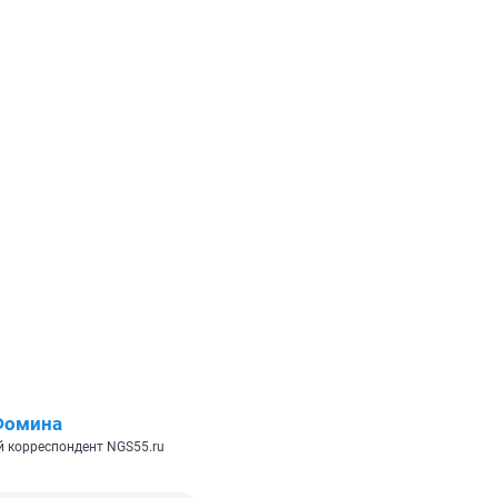
Фомина
 корреспондент NGS55.ru