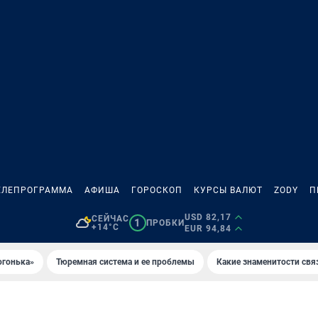
ЕЛЕПРОГРАММА
АФИША
ГОРОСКОП
КУРСЫ ВАЛЮТ
ZODY
П
USD 82,17
СЕЙЧАС
1
ПРОБКИ
+14°C
EUR 94,84
огонька»
Тюремная система и ее проблемы
Какие знаменитости свя