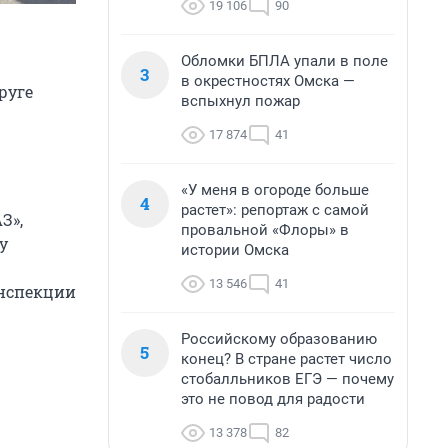
19 106
90
Обломки БПЛА упали в поле
3
в окрестностях Омска —
руге
вспыхнул пожар
17 874
41
«У меня в огороде больше
4
растет»: репортаж с самой
З»,
провальной «Флоры» в
у
истории Омска
13 546
41
инспекции
Российскому образованию
5
конец? В стране растет число
стобалльников ЕГЭ — почему
это не повод для радости
13 378
82