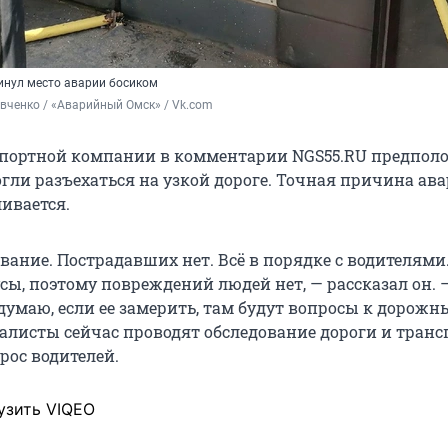
инул место аварии босиком
вченко / «Аварийный Омск» / Vk.com
портной компании в комментарии NGS55.RU предполо
огли разъехаться на узкой дороге. Точная причина ав
ивается.
вание. Пострадавших нет. Всё в порядке с водителями
сы, поэтому повреждений людей нет, — рассказал он. 
 думаю, если ее замерить, там будут вопросы к дорож
алисты сейчас проводят обследование дороги и тран
прос водителей.
узить VIQEO