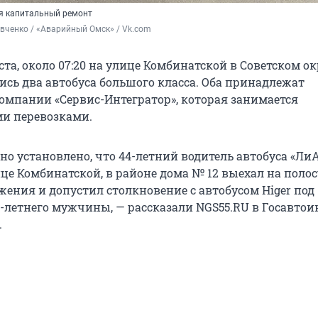
я капитальный ремонт
вченко / «Аварийный Омск» / Vk.com
уста, около 07:20 на улице Комбинатской в Советском ок
ись два автобуса большого класса. Оба принадлежат
омпании «Сервис-Интегратор», которая занимается
и перевозками.
о установлено, что 44-летний водитель автобуса «ЛиА
це Комбинатской, в районе дома № 12 выехал на полос
жения и допустил столкновение с автобусом Higer под
-летнего мужчины, — рассказали NGS55.RU в Госавто
.