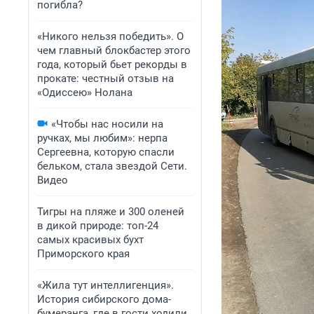
погибла?
«Никого нельзя победить». О
чем главный блокбастер этого
года, который бьет рекорды в
прокате: честный отзыв на
«Одиссею» Нолана
«Чтобы нас носили на
ручках, мы любим»: нерпа
Сергеевна, которую спасли
бельком, стала звездой Сети.
Видео
Тигры на пляже и 300 оленей
в дикой природе: топ-24
самых красивых бухт
Приморского края
«Жила тут интеллигенция».
История сибирского дома-
бумеранга, где в гости ходили