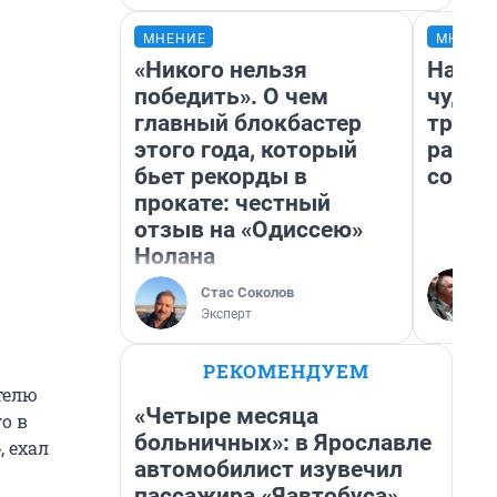
МНЕНИЕ
МНЕНИ
«Никого нельзя
Насле
победить». О чем
чудом
главный блокбастер
транс
этого года, который
разне
бьет рекорды в
совет
прокате: честный
отзыв на «Одиссею»
Нолана
Стас Соколов
Эксперт
РЕКОМЕНДУЕМ
телю
«Четыре месяца
о в
больничных»: в Ярославле
, ехал
автомобилист изувечил
пассажира «Яавтобуса»