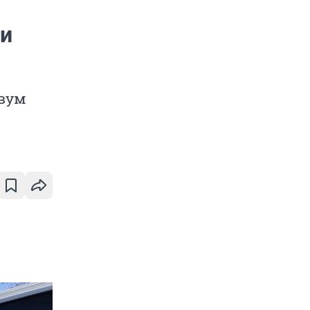
ли
двум