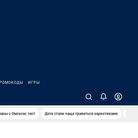
РОМОКОДЫ
ИГРЫ
заны с Омском: тест
Дети стали чаще травиться наркотиками
Появя