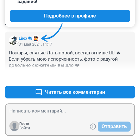
задания!
Подробнее в профиле
КОММЕНТАРИИ
1
Lirox 📚
31 мая 2021, 14:17
Пожары, снятые Латыповой, всегда огнище 👍🏻 🔥 

Если убрать мою испорченность, фото с радугой 
довольно сюжетным вышло ❤️
+0
–0
Читать все комментарии
Гость
Отправить
Войти