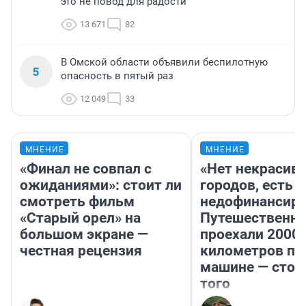
это не повод для радости
13 671
82
В Омской области объявили беспилотную
5
опасность в пятый раз
12 049
33
МНЕНИЕ
МНЕНИЕ
«Финал не совпал с
«Нет некрасив
ожиданиями»: стоит ли
городов, есть
смотреть фильм
недофинансиро
«Старый орел» на
Путешественн
большом экране —
проехали 2000
честная рецензия
километров по 
машине — стои
того