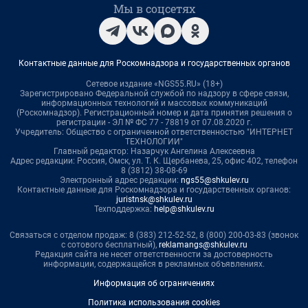
Мы в соцсетях
Контактные данные для Роскомнадзора и государственных органов
Сетевое издание «NGS55.RU» (18+)
Зарегистрировано Федеральной службой по надзору в сфере связи,
информационных технологий и массовых коммуникаций
(Роскомнадзор). Регистрационный номер и дата принятия решения о
регистрации - ЭЛ № ФС 77 - 78819 от 07.08.2020 г.
Учредитель: Общество с ограниченной ответственностью "ИНТЕРНЕТ
ТЕХНОЛОГИИ"
Главный редактор: Назарчук Ангелина Алексеевна
Адрес редакции: Россия, Омск, ул. Т. К. Щербанева, 25, офис 402, телефон
8 (3812) 38-08-69
Электронный адрес редакции:
ngs55@shkulev.ru
Контактные данные для Роскомнадзора и государственных органов:
juristnsk@shkulev.ru
Техподдержка:
help@shkulev.ru
Связаться с отделом продаж: 8 (383) 212-52-52, 8 (800) 200-03-83 (звонок
с сотового бесплатный),
reklamangs@shkulev.ru
Редакция сайта не несет ответственности за достоверность
информации, содержащейся в рекламных объявлениях.
Информация об ограничениях
Политика использования cookies