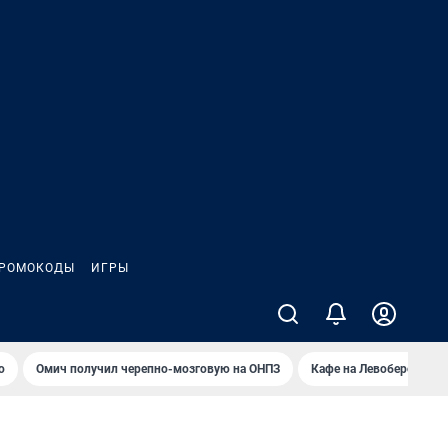
РОМОКОДЫ
ИГРЫ
о
Омич получил черепно-мозговую на ОНПЗ
Кафе на Левобережье в