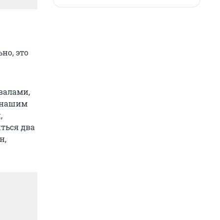
но, это
валами,
и нашим
,
ться два
н,