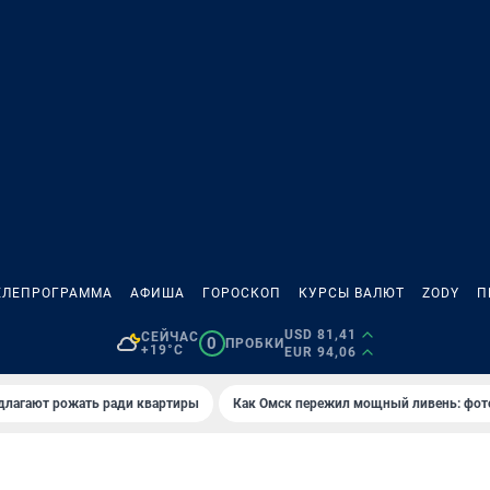
ЕЛЕПРОГРАММА
АФИША
ГОРОСКОП
КУРСЫ ВАЛЮТ
ZODY
П
USD 81,41
СЕЙЧАС
0
ПРОБКИ
+19°C
EUR 94,06
длагают рожать ради квартиры
Как Омск пережил мощный ливень: фот