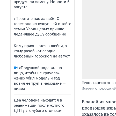
придумали замену. Новости 6
августа
«Простите нас за всё». С
телефона исчезнувшей в тайге
семьи Усольцевых пришло
леденящее душу сообщение
Кому признаются в любви, а
кому разобьют сердце:
любовный гороскоп на август
«Подушкой надавил на
лицо, чтобы не кричала»:
жених убил модель и год
возил ее труп в чемодане —
Точное количество по
видео
Источник: 
пресс-служ
Два человека находятся в
В одной из мно
реанимации после жуткого
произошел взры
ДТП у «Голубого огонька»
оказалось не т