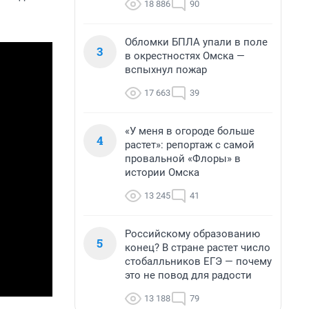
18 886
90
Обломки БПЛА упали в поле
3
в окрестностях Омска —
вспыхнул пожар
17 663
39
«У меня в огороде больше
4
растет»: репортаж с самой
провальной «Флоры» в
истории Омска
13 245
41
Российскому образованию
5
конец? В стране растет число
стобалльников ЕГЭ — почему
это не повод для радости
13 188
79