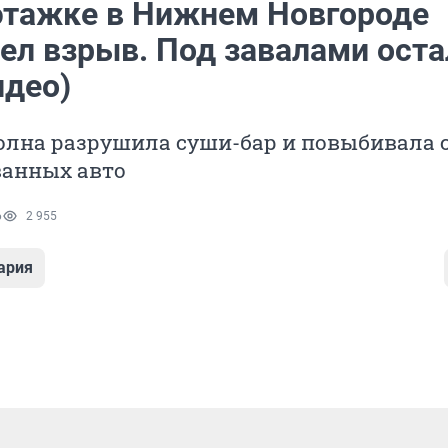
этажке в Нижнем Новгороде
ел взрыв. Под завалами оста
идео)
олна разрушила суши-бар и повыбивала 
ванных авто
6
2 955
ария