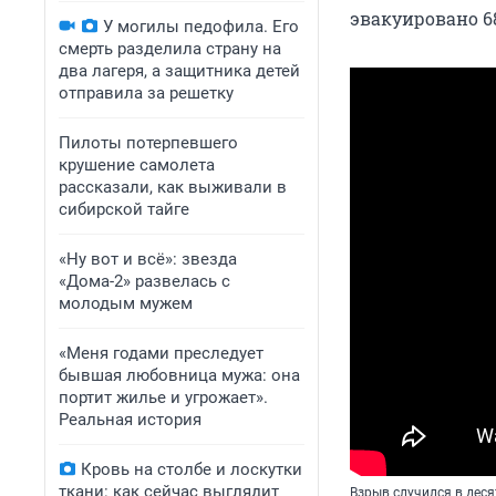
эвакуировано 68
У могилы педофила. Его
смерть разделила страну на
два лагеря, а защитника детей
отправила за решетку
Пилоты потерпевшего
крушение самолета
рассказали, как выживали в
сибирской тайге
«Ну вот и всё»: звезда
«Дома-2» развелась с
молодым мужем
«Меня годами преследует
бывшая любовница мужа: она
портит жилье и угрожает».
Реальная история
Кровь на столбе и лоскутки
ткани: как сейчас выглядит
Взрыв случился в деся