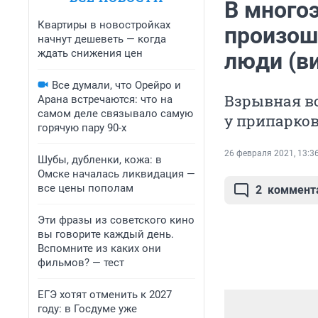
В много
Квартиры в новостройках
произош
начнут дешеветь — когда
ждать снижения цен
люди (в
Все думали, что Орейро и
Взрывная в
Арана встречаются: что на
самом деле связывало самую
у припарко
горячую пару 90-х
26 февраля 2021, 13:3
Шубы, дубленки, кожа: в
Омске началась ликвидация —
все цены пополам
2
коммент
Эти фразы из советского кино
вы говорите каждый день.
Вспомните из каких они
фильмов? — тест
ЕГЭ хотят отменить к 2027
году: в Госдуме уже