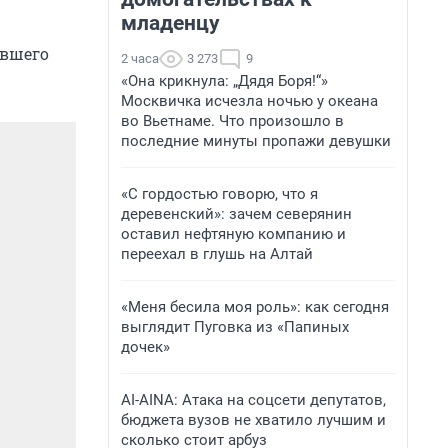
младенцу
авшего
2 часа
3 273
9
«Она крикнула: „Дядя Боря!“»
Москвичка исчезла ночью у океана
во Вьетнаме. Что произошло в
последние минуты пропажи девушки
«С гордостью говорю, что я
деревенский»: зачем северянин
оставил нефтяную компанию и
переехал в глушь на Алтай
«Меня бесила моя роль»: как сегодня
выглядит Пуговка из «Папиных
дочек»
AI-AINA: Атака на соцсети депутатов,
бюджета вузов не хватило лучшим и
сколько стоит арбуз