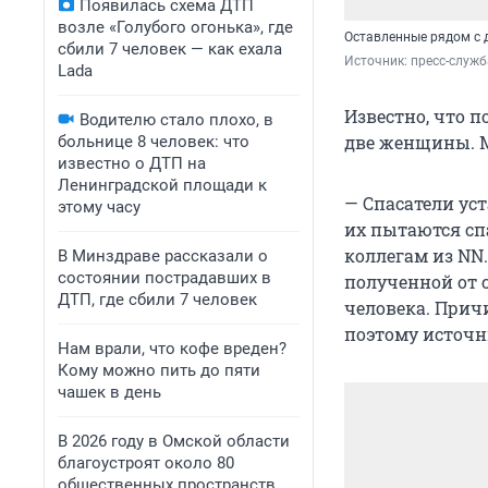
Появилась схема ДТП
возле «Голубого огонька», где
Оставленные рядом с 
сбили 7 человек — как ехала
Источник: 
пресс-служ
Lada
Известно, что 
Водителю стало плохо, в
две женщины. 
больнице 8 человек: что
известно о ДТП на
Ленинградской площади к
— Спасатели ус
этому часу
их пытаются сп
коллегам из NN
В Минздраве рассказали о
состоянии пострадавших в
полученной от 
ДТП, где сбили 7 человек
человека. Прич
поэтому источн
Нам врали, что кофе вреден?
Кому можно пить до пяти
чашек в день
В 2026 году в Омской области
благоустроят около 80
общественных пространств