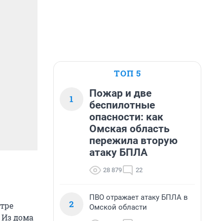
ТОП 5
Пожар и две
1
беспилотные
опасности: как
Омская область
пережила вторую
атаку БПЛА
28 879
22
ПВО отражает атаку БПЛА в
2
тре
Омской области
 Из дома