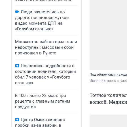
Люди разлетелись по
дороге: появилось жуткое
видео момента ДТП на
«Голубом огоньке»
Множество сайтов враз стали
недоступны: массовый сбой
произошел в Рунете
Появились подробности о
состоянии водителя, который
Под обломками находя
сбил 7 человек у «Голубого
Источник: 
пресс-служ
огонька»
Точное количест
В 100 г всего 23 ккал: три
рецепта с главным летним
волной. Медики
продуктом
Центр Омска сковали
пробки из-за аварии, в