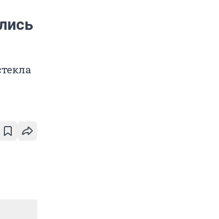
лись
стекла