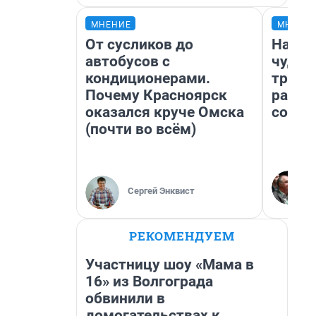
МНЕНИЕ
МНЕНИ
От сусликов до
Насле
автобусов с
чудом
кондиционерами.
транс
Почему Красноярск
разне
оказался круче Омска
совет
(почти во всём)
Сергей Энквист
РЕКОМЕНДУЕМ
Участницу шоу «Мама в
16» из Волгограда
обвинили в
домогательствах к