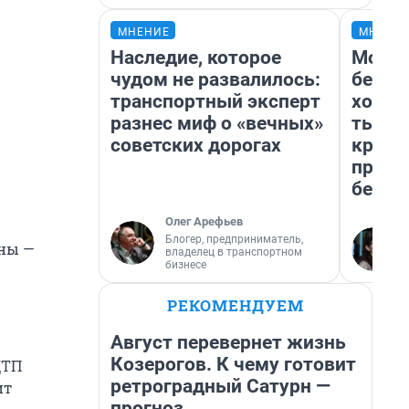
МНЕНИЕ
МНЕНИ
Наследие, которое
Мой б
чудом не развалилось:
береж
транспортный эксперт
хотел
разнес миф о «вечных»
тысяч
советских дорогах
креди
приех
безоп
Олег Арефьев
Блогер, предприниматель,
ины —
владелец в транспортном
бизнесе
РЕКОМЕНДУЕМ
Август перевернет жизнь
Козерогов. К чему готовит
ДТП
ретроградный Сатурн —
ит
прогноз