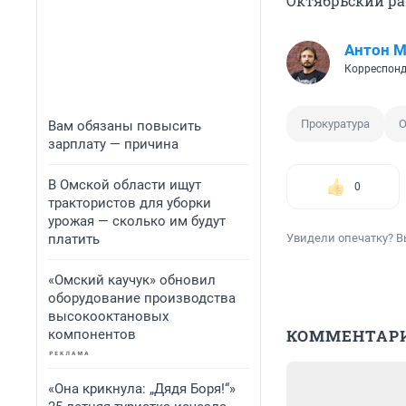
Октябрьский ра
Антон М
Корреспонд
Прокуратура
О
Вам обязаны повысить
зарплату — причина
В Омской области ищут
0
трактористов для уборки
урожая — сколько им будут
платить
Увидели опечатку? В
«Омский каучук» обновил
оборудование производства
высокооктановых
КОММЕНТАР
компонентов
«Она крикнула: „Дядя Боря!“»