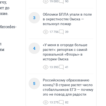
19 000
90
ичу,
ит до
ние.
Обломки БПЛА упали в поле
3
в окрестностях Омска —
вспыхнул пожар
Mercedes-
17 756
39
л
«У меня в огороде больше
4
им
растет»: репортаж с самой
провальной «Флоры» в
истории Омска
13 393
41
Российскому образованию
5
конец? В стране растет число
стобалльников ЕГЭ — почему
это не повод для радости
13 275
82