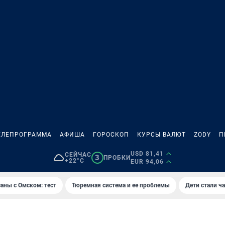
ЕЛЕПРОГРАММА
АФИША
ГОРОСКОП
КУРСЫ ВАЛЮТ
ZODY
П
USD 81,41
СЕЙЧАС
3
ПРОБКИ
+22°C
EUR 94,06
аны с Омском: тест
Тюремная система и ее проблемы
Дети стали ч