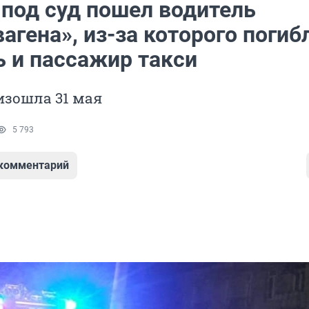
 под суд пошел водитель
агена», из-за которого погиб
ь и пассажир такси
изошла 31 мая
5 793
 комментарий