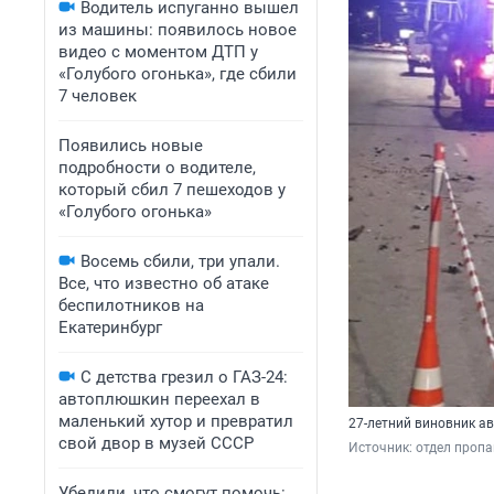
Водитель испуганно вышел
из машины: появилось новое
видео с моментом ДТП у
«Голубого огонька», где сбили
7 человек
Появились новые
подробности о водителе,
который сбил 7 пешеходов у
«Голубого огонька»
Восемь сбили, три упали.
Все, что известно об атаке
беспилотников на
Екатеринбург
С детства грезил о ГАЗ-24:
автоплюшкин переехал в
маленький хутор и превратил
27-летний виновник а
свой двор в музей СССР
Источник: 
отдел проп
Убедили, что смогут помочь: