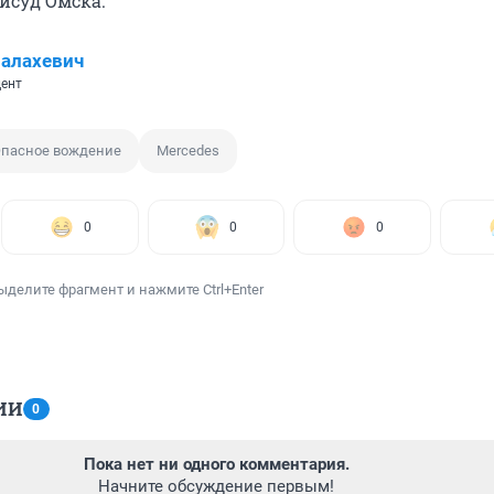
йсуд Омска.
алахевич
ент
пасное вождение
Mercedes
0
0
0
ыделите фрагмент и нажмите Ctrl+Enter
ИИ
0
Пока нет ни одного комментария.
Начните обсуждение первым!