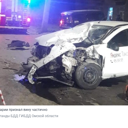
варии признал вину частично
аганды БДД ГИБДД Омской области