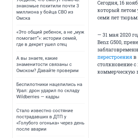
Сегодня, 16 ноя
знакомые похитили почти 3
который летом 
миллиона у бойца СВО из
семи лет тюрьм
Омска
«Это общий ребенок, а не „муж
— 31 мая 2020 г
помогает“»: истории семей,
Benz G500, пре
где в декрет ушел отец
заблаговременн
перестроения
в 
А вы знаете, какие
столкновение с
знаменитости связаны с
Омском? Давайте проверим
коммерческую п
Беспилотники нацелились на
Урал: дрон ударил по складу
Wildberries — кадры
Стало известно состяние
пострадавших в ДТП у
«Голубого огонька» через день
после аварии