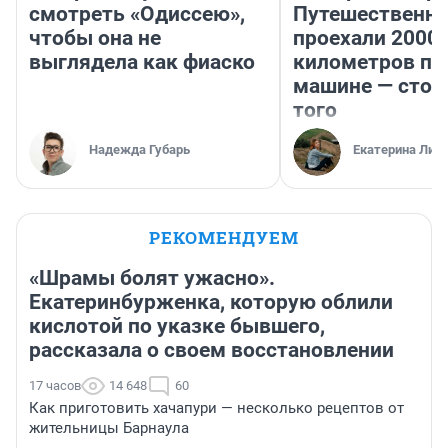
смотреть «Одиссею»,
Путешественн
чтобы она не
проехали 2000
выглядела как фиаско
километров по 
машине — стои
того
Надежда Губарь
Екатерина Лит
РЕКОМЕНДУЕМ
«Шрамы болят ужасно».
Екатеринбурженка, которую облили
кислотой по указке бывшего,
рассказала о своем восстановлении
17 часов
14 648
60
Как приготовить хачапури — несколько рецептов от
жительницы Барнаула