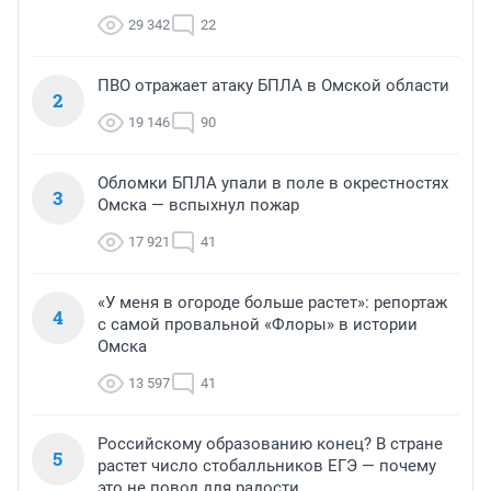
29 342
22
ПВО отражает атаку БПЛА в Омской области
2
19 146
90
Обломки БПЛА упали в поле в окрестностях
3
Омска — вспыхнул пожар
17 921
41
«У меня в огороде больше растет»: репортаж
4
с самой провальной «Флоры» в истории
Омска
13 597
41
Российскому образованию конец? В стране
5
растет число стобалльников ЕГЭ — почему
это не повод для радости