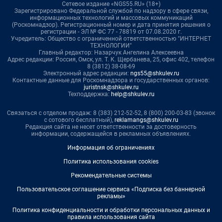
Сетевое издание «NGS55.RU» (18+)
Зарегистрировано Федеральной службой по надзору в сфере связи,
информационных технологий и массовых коммуникаций
(Роскомнадзор). Регистрационный номер и дата принятия решения о
регистрации - ЭЛ № ФС 77 - 78819 от 07.08.2020 г.
Учредитель: Общество с ограниченной ответственностью "ИНТЕРНЕТ
ТЕХНОЛОГИИ"
Главный редактор: Назарчук Ангелина Алексеевна
Адрес редакции: Россия, Омск, ул. Т. К. Щербанева, 25, офис 402, телефон
8 (3812) 38-08-69
Электронный адрес редакции:
ngs55@shkulev.ru
Контактные данные для Роскомнадзора и государственных органов:
juristnsk@shkulev.ru
Техподдержка:
help@shkulev.ru
Связаться с отделом продаж: 8 (383) 212-52-52, 8 (800) 200-03-83 (звонок
с сотового бесплатный),
reklamangs@shkulev.ru
Редакция сайта не несет ответственности за достоверность
информации, содержащейся в рекламных объявлениях.
Информация об ограничениях
Политика использования cookies
Рекомендательные системы
Пользовательское соглашение сервиса «Подписка без баннерной
рекламы»
Политика конфиденциальности и обработки персональных данных и
правила использования сайта