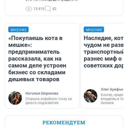
13 419
82
МНЕНИЕ
МНЕНИЕ
«Покупаешь кота в
Наследие, кото
мешке»:
чудом не разва
предприниматель
транспортный 
рассказала, как на
разнес миф о 
самом деле устроен
советских доро
бизнес со складами
дешевых товаров
Олег Арефьев
Наталья Шорохова
Блогер, предпри
Открыла кофейную точку на
владелец в тра
деньги соцразвития
бизнесе
РЕКОМЕНДУЕМ