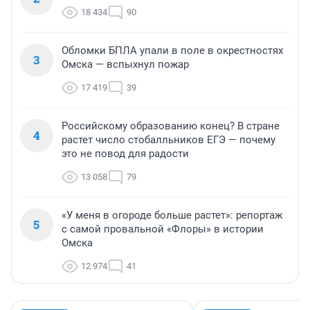
18 434
90
Обломки БПЛА упали в поле в окрестностях
3
Омска — вспыхнул пожар
17 419
39
Российскому образованию конец? В стране
4
растет число стобалльников ЕГЭ — почему
это не повод для радости
13 058
79
«У меня в огороде больше растет»: репортаж
5
с самой провальной «Флоры» в истории
Омска
12 974
41