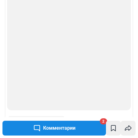
Рубрики
Реклама на сайте
Прайс-лист
О компании
Наши награды
Наши вакансии
Техподдержка
2
Предвыборная агитация
Комментарии