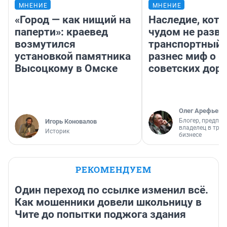
МНЕНИЕ
МНЕНИЕ
«Город — как нищий на
Наследие, кото
паперти»: краевед
чудом не разва
возмутился
транспортный 
установкой памятника
разнес миф о 
Высоцкому в Омске
советских доро
Олег Арефьев
Блогер, предпри
Игорь Коновалов
владелец в тра
Историк
бизнесе
РЕКОМЕНДУЕМ
Один переход по ссылке изменил всё.
Как мошенники довели школьницу в
Чите до попытки поджога здания