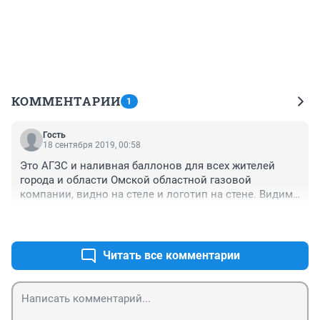
КОММЕНТАРИИ
1
Гость
18 сентября 2019, 00:58
Это АГЗС и наливная баллонов для всех жителей 
города и области Омской областной газовой 
компании, видно на стеле и логотип на стене. Видимо 
ремонтировали крышу, то бишь вели строительные 
+0
–0
работы при работающей заправке, можно проверить 
по чекам на кассе работала АГЗС или нет. Хорошо что 
без взрыва.
Читать все комментарии