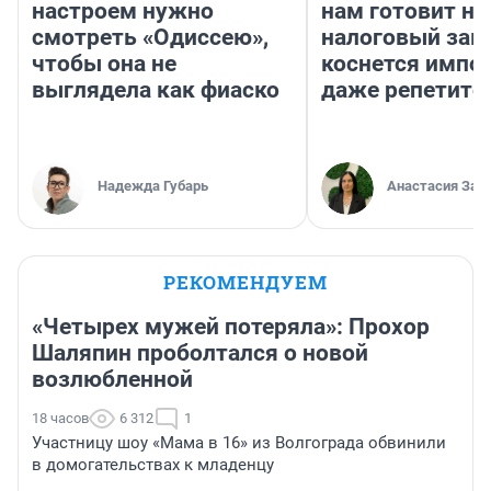
настроем нужно
нам готовит н
смотреть «Одиссею»,
налоговый зако
чтобы она не
коснется импор
выглядела как фиаско
даже репетито
Надежда Губарь
Анастасия Зав
РЕКОМЕНДУЕМ
«Четырех мужей потеряла»: Прохор
Шаляпин проболтался о новой
возлюбленной
18 часов
6 312
1
Участницу шоу «Мама в 16» из Волгограда обвинили
в домогательствах к младенцу