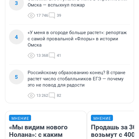
3
Омска — вспыхнул пожар
17 746
39
«У меня в огороде больше растет»: репортаж
4
с самой провальной «Флоры» в истории
Омска
13 368
41
Российскому образованию конец? В стране
5
растет число стобалльников ЕГЭ — почему
это не повод для радости
13 262
82
МНЕНИЕ
МНЕНИЕ
«Мы видим нового
Продашь за 300
Нолана»: с каким
возьмут с 4000