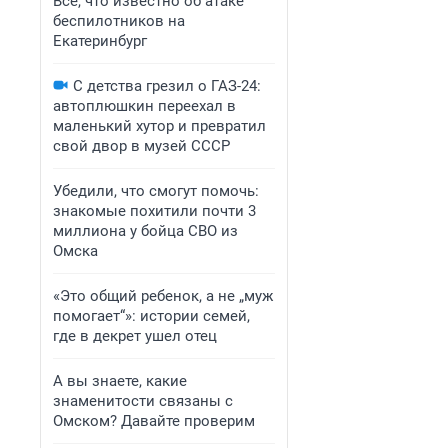
Все, что известно об атаке
беспилотников на
Екатеринбург
С детства грезил о ГАЗ-24:
автоплюшкин переехал в
маленький хутор и превратил
свой двор в музей СССР
Убедили, что смогут помочь:
знакомые похитили почти 3
миллиона у бойца СВО из
Омска
«Это общий ребенок, а не „муж
помогает“»: истории семей,
где в декрет ушел отец
А вы знаете, какие
знаменитости связаны с
Омском? Давайте проверим