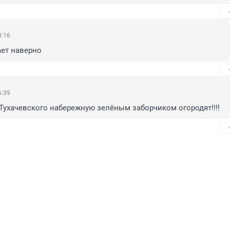
0:16
ает наверно
6:39
с Тухачевского набережную зелёным заборчиком огородят!!!!