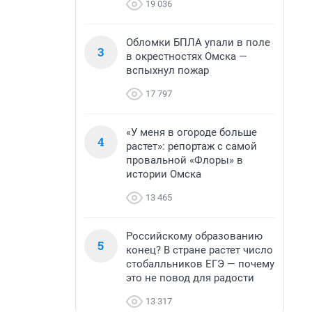
19 036
Обломки БПЛА упали в поле
3
в окрестностях Омска —
вспыхнул пожар
17 797
«У меня в огороде больше
4
растет»: репортаж с самой
провальной «Флоры» в
истории Омска
13 465
Российскому образованию
5
конец? В стране растет число
стобалльников ЕГЭ — почему
это не повод для радости
13 317