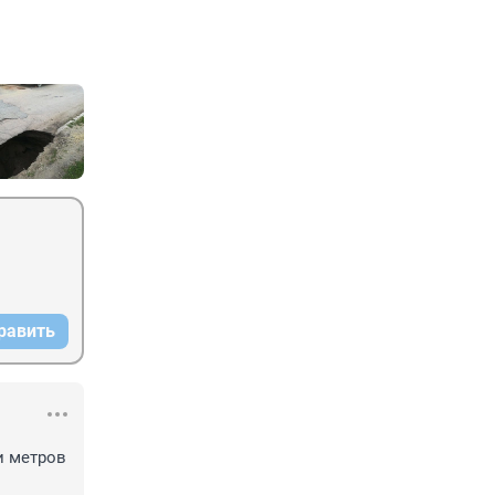
равить
 метров 