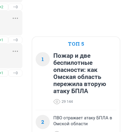
+2
–0
+1
–0
ТОП 5
Пожар и две
1
беспилотные
опасности: как
+1
–0
Омская область
пережила вторую
атаку БПЛА
29 144
ПВО отражает атаку БПЛА в
2
Омской области