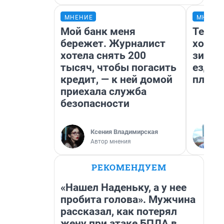
МНЕНИЕ
МНЕНИ
Мой банк меня
Тепло
бережет. Журналист
холод
хотела снять 200
зимой
тысяч, чтобы погасить
ездит
кредит, — к ней домой
плюсы
приехала служба
безопасности
Ксения Владимирская
Автор мнения
РЕКОМЕНДУЕМ
«Нашел Наденьку, а у нее
пробита голова». Мужчина
рассказал, как потерял
жену при атаке БПЛА в