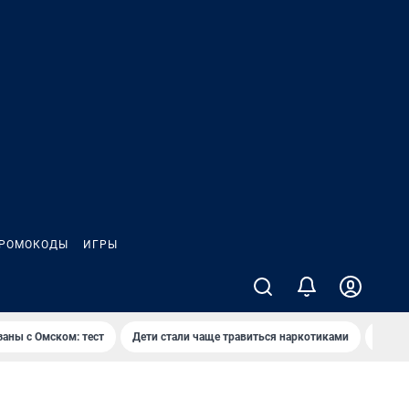
РОМОКОДЫ
ИГРЫ
заны с Омском: тест
Дети стали чаще травиться наркотиками
Появя