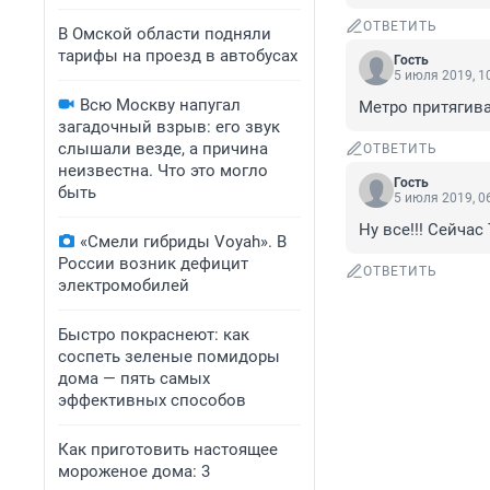
ОТВЕТИТЬ
В Омской области подняли
тарифы на проезд в автобусах
Гость
5 июля 2019, 1
Всю Москву напугал
Метро притягив
загадочный взрыв: его звук
слышали везде, а причина
ОТВЕТИТЬ
неизвестна. Что это могло
Гость
быть
5 июля 2019, 0
Ну все!!! Сейча
«Смели гибриды Voyah». В
России возник дефицит
ОТВЕТИТЬ
электромобилей
Быстро покраснеют: как
соспеть зеленые помидоры
дома — пять самых
эффективных способов
Как приготовить настоящее
мороженое дома: 3