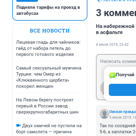
ПЕРЕЙТИ К ПУ
Подняли тарифы на проезд в
3 комме
автобусах
На набережной 
ВСЕ НОВОСТИ
в асфальте
Лицевая гладь для чайников:
4 июля 2019, 23:42
гайд от набора петель до
первого готового изделия
Самый сексуальный мужчина
Турции: чем Омер из
Получай 
«Клюквенного щербета»
покорил женщин
Гость
Войти
На Левом берегу построят
первый в России завод
сверхкрупногабаритных шин
Омская правда
5 июля 2019, 1
Двух омичей не пустили на
Так по соседней
борт самолета — причина
5-6, а заплатки 2