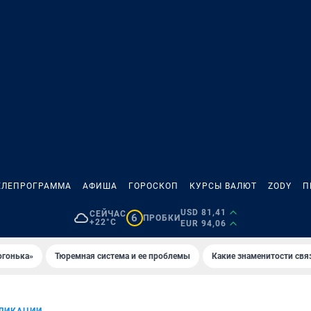
ЕЛЕПРОГРАММА
АФИША
ГОРОСКОП
КУРСЫ ВАЛЮТ
ZODY
П
USD 81,41
СЕЙЧАС
6
ПРОБКИ
+22°C
EUR 94,06
огонька»
Тюремная система и ее проблемы
Какие знаменитости свя