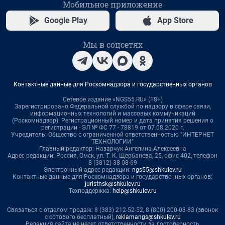
Мобильное приложение
Google Play
App Store
Мы в соцсетях
Контактные данные для Роскомнадзора и государственных органов
Сетевое издание «NGS55.RU» (18+)
Зарегистрировано Федеральной службой по надзору в сфере связи,
информационных технологий и массовых коммуникаций
(Роскомнадзор). Регистрационный номер и дата принятия решения о
регистрации - ЭЛ № ФС 77 - 78819 от 07.08.2020 г.
Учредитель: Общество с ограниченной ответственностью "ИНТЕРНЕТ
ТЕХНОЛОГИИ"
Главный редактор: Назарчук Ангелина Алексеевна
Адрес редакции: Россия, Омск, ул. Т. К. Щербанева, 25, офис 402, телефон
8 (3812) 38-08-69
Электронный адрес редакции:
ngs55@shkulev.ru
Контактные данные для Роскомнадзора и государственных органов:
juristnsk@shkulev.ru
Техподдержка:
help@shkulev.ru
Связаться с отделом продаж: 8 (383) 212-52-52, 8 (800) 200-03-83 (звонок
с сотового бесплатный),
reklamangs@shkulev.ru
Редакция сайта не несет ответственности за достоверность