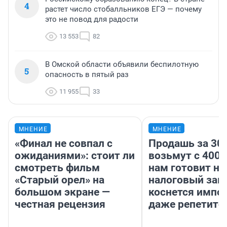
4
растет число стобалльников ЕГЭ — почему
это не повод для радости
13 553
82
В Омской области объявили беспилотную
5
опасность в пятый раз
11 955
33
МНЕНИЕ
МНЕНИЕ
«Финал не совпал с
Продашь за 300
ожиданиями»: стоит ли
возьмут с 4000
смотреть фильм
нам готовит н
«Старый орел» на
налоговый зако
большом экране —
коснется импор
честная рецензия
даже репетито