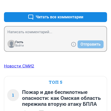
на животе у подростка,а тело всё 
+0
–0
сгорело..Проводилась процедура ДНК, долго 
проходило опознание...Какая человеческая глупость 
Читать все комментарии
и халатность погубила жизни людей...Вечная память...
Гость
Отправить
Войти
Новости СМИ2
ТОП 5
Пожар и две беспилотные
1
опасности: как Омская область
пережила вторую атаку БПЛА