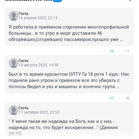
Гость
16 апреля 2025, 22:13
Я работала в приёмном отделении многопрофильной 
больницы...в то утро в морг доставили 46 
обгоревших,(сгоревших) пассажиров,прошло уже 
40лет...это зрелище стоит в глазах..угольные части 
+0
–1
тела,голова без ушей,оскал зубов,крови не 
было,запах сгоревшего мяса сладковатого...На тот 
Гость
момент я была беременная,я 2мес.не могла смотреть 
10 августа 2023, 14:58
на мясо,ощущение того запаха помню ...Моей дочери 
Был в то время курсантом ОЛТУ Га 18 рота 1 курс. Нас 
будет 40 лет.Но я вспоминаю это каждый раз ,когда 
подняли рано утром и привезли все это убирать с 
вижу самолёт в небе,молюсь чтобы они долетели до 
полосы.Видел и уаз и машины и конечно трупа 
Земли и совершили посадку.Была передача по 
людей,которых складывали в ряд ,а потом грузили в 
телев.спустя 30 лет после той трагедии,экипаж был 
+1
–0
грузовики..Было страшно
на передачи...они выжили..У пилота спросили как им 
жилось это время?ответ был таким..(Лучше бы мы 
Гость
11 октября 2022, 22:53
вместе с пассажирами...)чувство вины не покидало 
ни на минуту...В моей памяти летела женщ.берем.плод 
" У меня такая же надежда на Бога, как и у них, - 
разорвало и пуповина была рядом .видно ребенку 
надежда на то, что будет воскресение..." (Деяния 
месяца 3...оторванные конечности у 
24:15).
мужчин,офицерский ремень с пряжкой не разорвался 