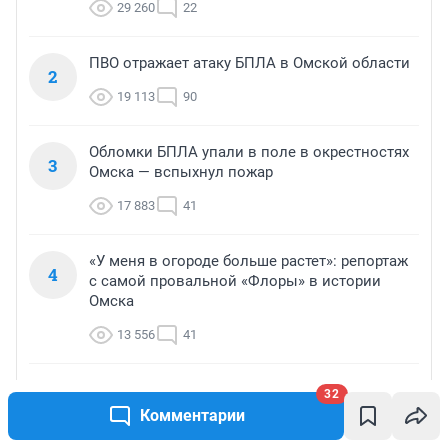
29 260
22
ПВО отражает атаку БПЛА в Омской области
2
19 113
90
Обломки БПЛА упали в поле в окрестностях
3
Омска — вспыхнул пожар
17 883
41
«У меня в огороде больше растет»: репортаж
4
с самой провальной «Флоры» в истории
Омска
13 556
41
Российскому образованию конец? В стране
32
5
растет число стобалльников ЕГЭ — почему
Комментарии
это не повод для радости