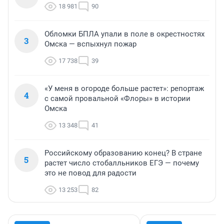
18 981
90
Обломки БПЛА упали в поле в окрестностях
3
Омска — вспыхнул пожар
17 738
39
«У меня в огороде больше растет»: репортаж
4
с самой провальной «Флоры» в истории
Омска
13 348
41
Российскому образованию конец? В стране
5
растет число стобалльников ЕГЭ — почему
это не повод для радости
13 253
82