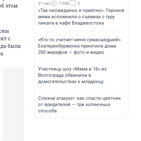
21 час
7 556
3
об этом
«Так неожиданно и приятно». Героиня
мема вспомнила о съемках с гуру
пикапа в кафе Владивостока
лжны
нт с
«Кто-то считает меня сумасшедшей».
ада была
Екатеринбурженка приютила дома
200 жирафов — фото и видео
а.
Участницу шоу «Мама в 16» из
Волгограда обвинили в
домогательствах к младенцу
Слизни атакуют: как спасти цветник
от вредителей — три копеечных
способа