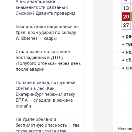
А вы знаете, какие
знаменитости связаны с
Омском? Давайте проверим
Беспилотники нацелились на
Урал: дрон ударил по складу
Wildberries — кадры
Стало известно состяние
пострадавших в ДТП у
«Голубого огонька» через день
после аварии
Попали в склад, сотрудники
сбегали в лес. Как
Екатеринбург пережил атаку
БПЛА — следили в режиме
онлайн
На Урале объявили
беспилотную опасность — где
сохраняется угроза атак