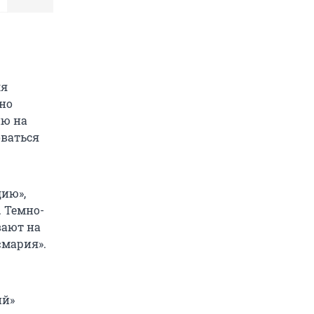
ля
 но
ию на
оваться
дию»,
. Темно-
вают на
«мария».
ий»