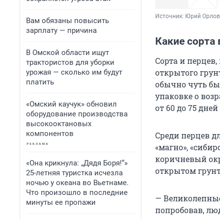
Источник: 
Юрий Орлов
Вам обязаны повысить
зарплату — причина
Какие сорта
В Омской области ищут
Сорта и перцев,
трактористов для уборки
открытого грун
урожая — сколько им будут
платить
обычно чуть бы
упаковке о воз
«Омский каучук» обновил
от 60 до 75 дней
оборудование производства
высокооктановых
компонентов
Среди перцев д
«магно», «сибир
коричневый окр
«Она крикнула: „Дядя Боря!“»
открытом грунте
25-летняя туристка исчезла
ночью у океана во Вьетнаме.
Что произошло в последние
— Великолепные
минуты ее пропажи
попробовав, лю