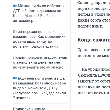
Конец февраля и
Можно ли было избежать
первые овощи. 
ДТП с 8 пострадавшими на
целом в уходе н
Карла Маркса? Разбор
какие сорта ст
автоэксперта
подоконник.
Один переход по ссылке
изменил всё. Как мошенники
Когда сажать
довели школьницу до
попытки поджога здания
Срок посева от
постоянное мес
Людям приходят уведомления
о зачислении денег на счет:
почему верить этому опасно
— На урожайнос
Людмила Шубина
Водитель испуганно вышел
зависит от сорт
из машины: появилось новое
высадке на пост
видео с моментом ДТП у
высаживать ни 
«Голубого огонька», где сбили
7 человек
Появились новые