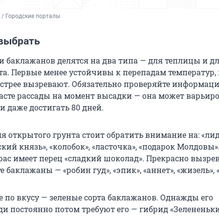
 / Городские порталы
 выбрать
 и баклажанов делятся на два типа — для теплицы и д
та. Первые менее устойчивы к перепадам температур,
стрее вызревают. Обязательно проверяйте информац
расте рассады на момент высадки — она может варьир
 и даже достигать 80 дней.
ля открытого грунта стоит обратить внимание на: «ли
ский князь», «колобок», «ласточка», «подарок Молдовы»
ас имеет перец «сладкий шоколад». Прекрасно вызре
 баклажаны — «робин гуд», «эпик», «аннет», «жизель», 
 по вкусу — зеленые сорта баклажанов. Однажды его
ди постоянно потом требуют его — гибрид «Зелененьк