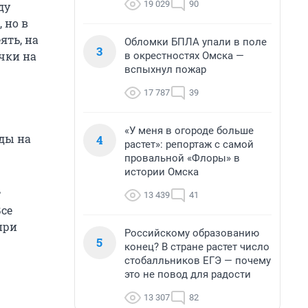
19 029
90
ду
 но в
ять, на
Обломки БПЛА упали в поле
3
чки на
в окрестностях Омска —
вспыхнул пожар
17 787
39
«У меня в огороде больше
ады на
4
растет»: репортаж с самой
провальной «Флоры» в
истории Омска
т
13 439
41
се
при
Российскому образованию
5
конец? В стране растет число
стобалльников ЕГЭ — почему
это не повод для радости
13 307
82