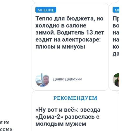
МНЕНИЕ
МНЕНИ
Тепло для бюджета, но
Прода
холодно в салоне
возьм
зимой. Водитель 13 лет
нам г
ездит на электрокаре:
налог
плюсы и минусы
косне
даже 
Денис Дедюхин
РЕКОМЕНДУЕМ
«Ну вот и всё»: звезда
«Дома-2» развелась с
я не
молодым мужем
торые