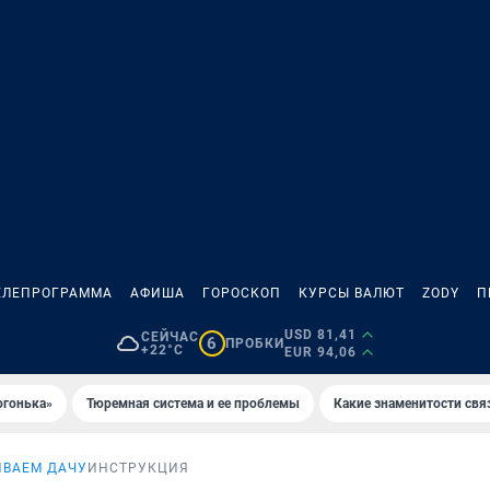
ЕЛЕПРОГРАММА
АФИША
ГОРОСКОП
КУРСЫ ВАЛЮТ
ZODY
П
USD 81,41
СЕЙЧАС
6
ПРОБКИ
+22°C
EUR 94,06
огонька»
Тюремная система и ее проблемы
Какие знаменитости свя
ИВАЕМ ДАЧУ
ИНСТРУКЦИЯ