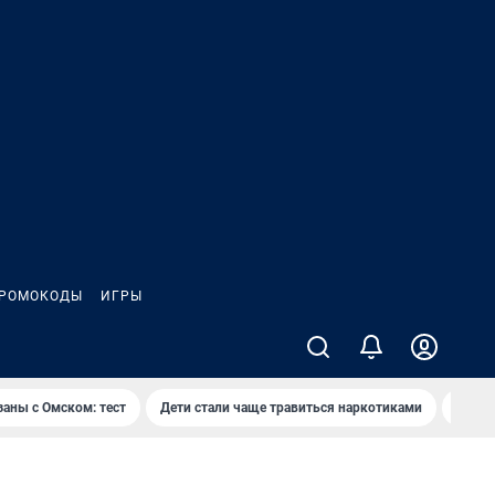
РОМОКОДЫ
ИГРЫ
заны с Омском: тест
Дети стали чаще травиться наркотиками
Появя