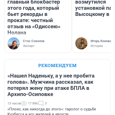
главный блокбастер
возмутился
этого года, который
установкой па
бьет рекорды в
Высоцкому в 
прокате: честный
отзыв на «Одиссею»
Нолана
Стас Соколов
Игорь Коновал
Эксперт
Историк
РЕКОМЕНДУЕМ
«Нашел Наденьку, а у нее пробита
голова». Мужчина рассказал, как
потерял жену при атаке БПЛА в
Архипо-Осиповке
13 часов
17 896
3
«Плохо, как никогда до этого»: таролог о судьбе
Кузбасса и его жителей в августе