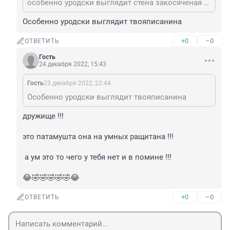
особенно уродски выглядит стена закосяченая под голую кирпичную кладку сразу вспоминаюцца приключения шурика в недостроеном доме 😱
Особенно уродски выглядит твояписанина
+0
–0
ОТВЕТИТЬ
Гость
24 декабря 2022, 15:43
Гость
23 декабря 2022, 22:44
Особенно уродски выглядит твояписанина
дружище !!!

это патамушта она на умных ращитана !!!

 а ум это то чего у тебя нет и в помине !!!

😂🤣🤣🤣🤣🤣😂
+0
–0
ОТВЕТИТЬ