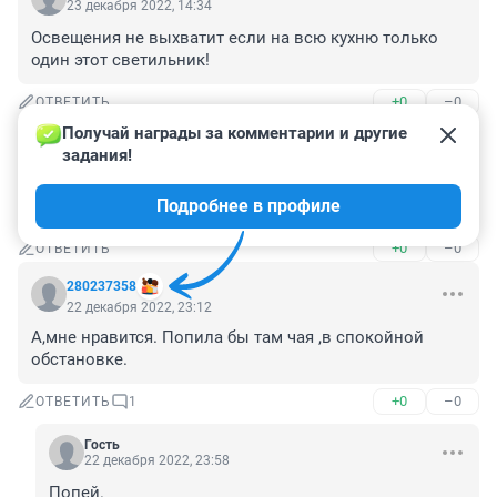
23 декабря 2022, 14:34
Освещения не выхватит если на всю кухню только 
один этот светильник!
+0
–0
ОТВЕТИТЬ
Получай награды за комментарии и другие 
Гость
23 декабря 2022, 14:26
задания!
Батарея чёрная с серебряными пятнами - просто 
Подробнее в профиле
капец какой то ! )))
+0
–0
ОТВЕТИТЬ
280237358
22 декабря 2022, 23:12
А,мне нравится. Попила бы там чая ,в спокойной 
обстановке.
+0
–0
ОТВЕТИТЬ
1
Гость
22 декабря 2022, 23:58
Попей.