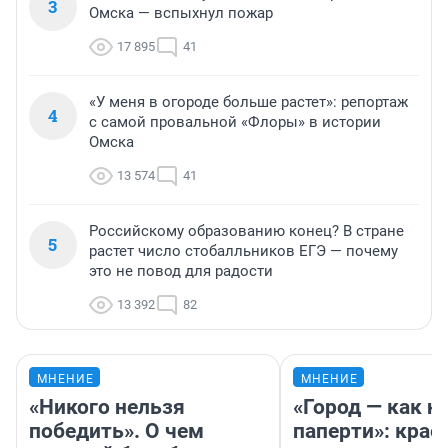
3
Омска — вспыхнул пожар
17 895
41
«У меня в огороде больше растет»: репортаж
4
с самой провальной «Флоры» в истории
Омска
13 574
41
Российскому образованию конец? В стране
5
растет число стобалльников ЕГЭ — почему
это не повод для радости
13 392
82
МНЕНИЕ
МНЕНИЕ
«Никого нельзя
«Город — как н
победить». О чем
паперти»: крае