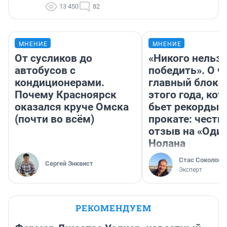
13 450
82
МНЕНИЕ
МНЕНИЕ
От сусликов до
«Никого нельз
автобусов с
победить». О ч
кондиционерами.
главный блокб
Почему Красноярск
этого года, ко
оказался круче Омска
бьет рекорды 
(почти во всём)
прокате: честн
отзыв на «Оди
Нолана
Стас Соколов
Сергей Энквист
Эксперт
РЕКОМЕНДУЕМ