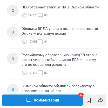
ПВО отражает атаку БПЛА в Омской области
2
19 174
90
Обломки БПЛА упали в поле в окрестностях
3
Омска — вспыхнул пожар
17 953
41
Российскому образованию конец? В стране
4
растет число стобалльников ЕГЭ — почему
это не повод для радости
13 478
82
В Омской области объявили беспилотную
5
опасность в пятый раз
4
11 900
33
Комментарии