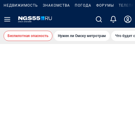
НЕДВИЖИМОСТЬ
ЗНАКОМСТВА
ПОГОДА
ФОРУМЫ
ТЕЛЕПР
Беспилотная опасность
Нужен ли Омску метротрам
Что будет 