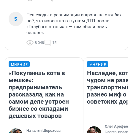
Пешеходы в реанимации и кровь на столбах:
5
всё, что известно о жутком ДТП возле
«Голубого огонька» — там сбили семь
человек
8 048
15
МНЕНИЕ
МНЕНИЕ
«Покупаешь кота в
Наследие, кото
мешке»:
чудом не разва
предприниматель
транспортный 
рассказала, как на
разнес миф о 
самом деле устроен
советских доро
бизнес со складами
дешевых товаров
Олег Арефьев
Наталья Шорохова
Блогер, предпри