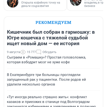
Открыла кофейную точку на
владелец в тра
деньги соцразвития
бизнесе
РЕКОМЕНДУЕМ
Кишечник был собран в гармошку: в
Югре кошечка с тяжелой судьбой
ищет новый дом — ее история
9 августа
15 777
Обсудить
Сыграем в «Ромашку»? Простая головоломка,
которая взбодрит мозг не хуже кофе
В Екатеринбурге три больницы проглядели
запущенный рак у пациентки. После родов ей
удалили несколько органов
«Тут иногда реально страшно жить»: конфликт
казаков и приезжих в станице под Волгоградом
закончился избиениями и заявлениями в полицию