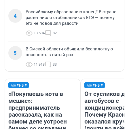
Российскому образованию конец? В стране
4
растет число стобалльников ЕГЭ — почему
это не повод для радости
13 504
82
В Омской области объявили беспилотную
5
опасность в пятый раз
11 918
33
МНЕНИЕ
МНЕНИЕ
«Покупаешь кота в
От сусликов до
мешке»:
автобусов с
предприниматель
кондиционерам
рассказала, как на
Почему Красно
самом деле устроен
оказался круч
бизнес со складами
(почти во всём