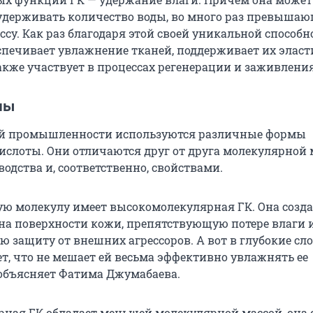
удерживать количество воды, во много раз превышаю
су. Как раз благодаря этой своей уникальной способн
спечивает увлажнение тканей, поддерживает их элас
также участвует в процессах регенерации и заживления
мы
ой промышленности используются различные формы
ислоты. Они отличаются друг от друга молекулярной 
одства и, соответственно, свойствами.
ю молекулу имеет высокомолекулярная ГК. Она созда
на поверхности кожи, препятствующую потере влаги 
 защиту от внешних агрессоров. А вот в глубокие сл
ет, что не мешает ей весьма эффективно увлажнять ее
 объясняет Фатима Джумабаева.
ная ГК обладает меньшей молекулярной массой, она 