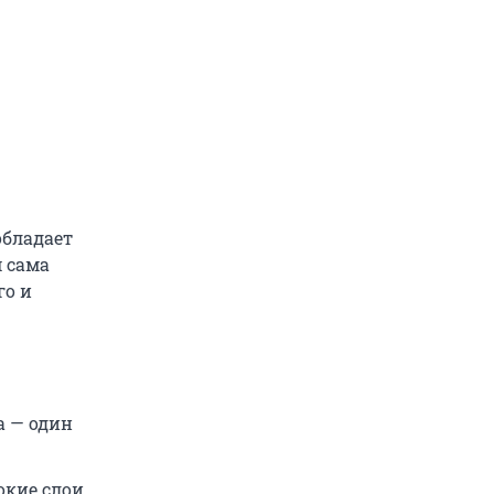
обладает
 сама
го и
а — один
окие слои