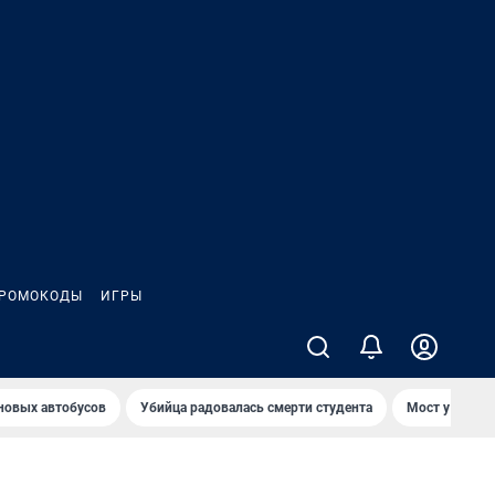
РОМОКОДЫ
ИГРЫ
 новых автобусов
Убийца радовалась смерти студента
Мост у Телеце