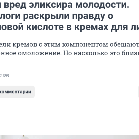
и вред эликсира молодости.
логи раскрыли правду о
овой кислоте в кремах для л
ели кремов с этим компонентом обещаю
нное омоложение. Но насколько это близ
2 399
 комментарий