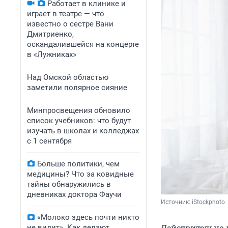
Работает в клинике и
играет в театре — что
известно о сестре Вани
Дмитриенко,
оскандалившейся на концерте
в «Лужниках»
Над Омской областью
заметили полярное сияние
Минпросвещения обновило
список учебников: что будут
изучать в школах и колледжах
с 1 сентября
Больше политики, чем
медицины? Что за ковидные
тайны обнаружились в
дневниках доктора Фаучи
Источник: 
iStockphoto
«Молоко здесь почти никто
Действительно 
не видит». Как делают