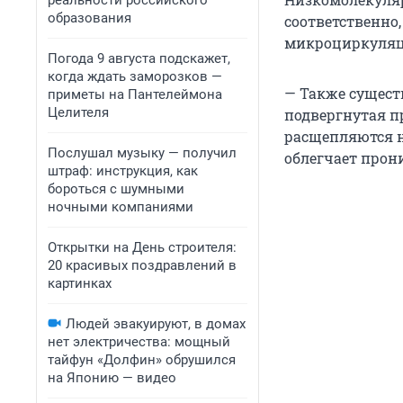
реальности российского
образования
соответственно,
микроциркуляц
Погода 9 августа подскажет,
когда ждать заморозков —
— Также сущест
приметы на Пантелеймона
Целителя
подвергнутая пр
расщепляются н
Послушал музыку — получил
облегчает прон
штраф: инструкция, как
бороться с шумными
ночными компаниями
Открытки на День строителя:
20 красивых поздравлений в
картинках
Людей эвакуируют, в домах
нет электричества: мощный
тайфун «Долфин» обрушился
на Японию — видео