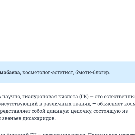
мабаева,
косметолог-эстетист, бьюти-блогер.
 научно, гиалуроновая кислота (ГК) — это естественн
рисутствующий в различных тканях, — объясняет косм
представляет собой длинную цепочку, состоящую из
звеньев дисахаридов.
ых функций ГК — удержание влаги. Причем она может