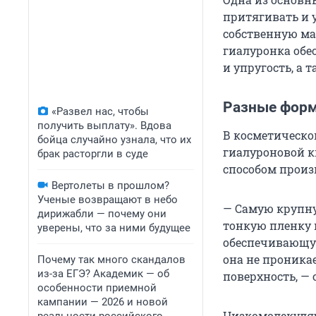
притягивать и 
собственную мас
гиалуронка обе
и упругость, а 
Разные фор
«Развел нас, чтобы
получить выплату». Вдова
В косметическ
бойца случайно узнала, что их
гиалуроновой к
брак расторгли в суде
способом произв
Вертолеты в прошлом?
Ученые возвращают в небо
— Самую крупну
дирижабли — почему они
тонкую пленку 
уверены, что за ними будущее
обеспечивающую
она не проника
Почему так много скандалов
из-за ЕГЭ? Академик — об
поверхность, —
особенности приемной
кампании — 2026 и новой
Низкомолекуляр