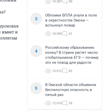
19 287
90
же?
Обломки БПЛА упали в поле
3
в окрестностях Омска —
вспыхнул пожар
луроновая
и имеет и
18 059
41
коллегам
Российскому образованию
4
конец? В стране растет число
стобалльников ЕГЭ — почему
это не повод для радости
13 612
82
В Омской области объявили
5
беспилотную опасность в
пятый раз
12 010
33