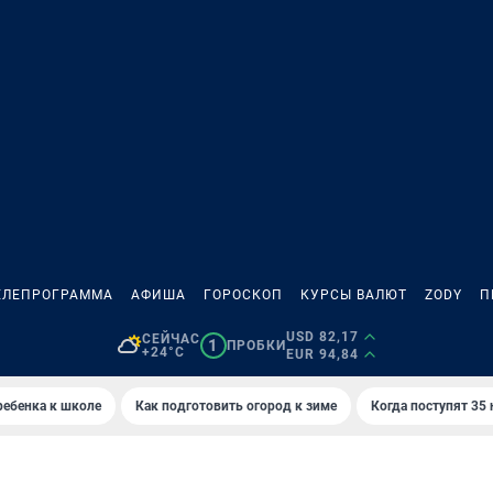
ЕЛЕПРОГРАММА
АФИША
ГОРОСКОП
КУРСЫ ВАЛЮТ
ZODY
П
USD 82,17
СЕЙЧАС
1
ПРОБКИ
+24°C
EUR 94,84
ребенка к школе
Как подготовить огород к зиме
Когда поступят 35