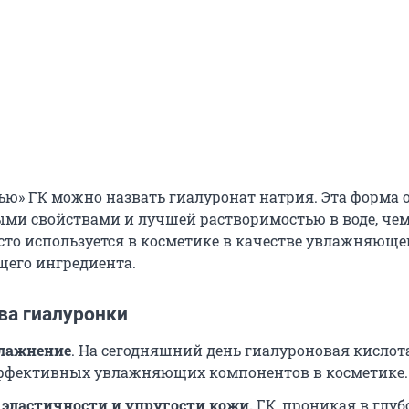
лью» ГК можно назвать гиалуронат натрия. Эта форма 
ыми свойствами и лучшей растворимостью в воде, чем
асто используется в косметике в качестве увлажняюще
его ингредиента.
а гиалуронки
лажнение
. На сегодняшний день гиалуроновая кислот
ффективных увлажняющих компонентов в косметике.
эластичности и упругости кожи.
ГК, проникая в глуб