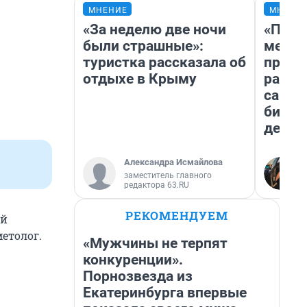
МНЕНИЕ
МНЕНИ
«За неделю две ночи
«Поку
были страшные»:
мешке
туристка рассказала об
предп
отдыхе в Крыму
расска
самом
бизне
дешев
Александра Исмайлова
заместитель главного
редактора 63.RU
РЕКОМЕНДУЕМ
ый
етолог.
«Мужчины не терпят
конкуренции».
Порнозвезда из
Екатеринбурга впервые