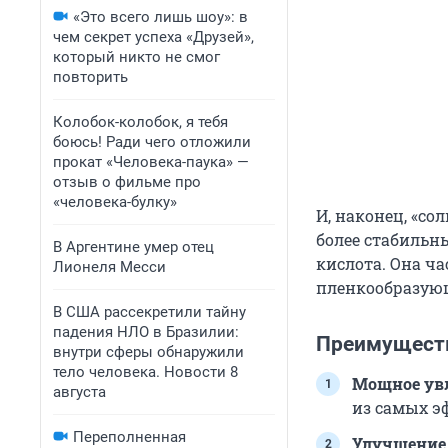
«Это всего лишь шоу»: в
чем секрет успеха «Друзей»,
который никто не смог
повторить
Колобок-колобок, я тебя
боюсь! Ради чего отложили
прокат «Человека-паука» —
отзыв о фильме про
«человека-булку»
И, наконец, «со
более стабильн
В Аргентине умер отец
кислота. Она ч
Лионеля Месси
пленкообразующ
В США рассекретили тайну
падения НЛО в Бразилии:
Преимуществ
внутри сферы обнаружили
тело человека. Новости 8
Мощное ув
августа
из самых э
Переполненная
Улучшение 