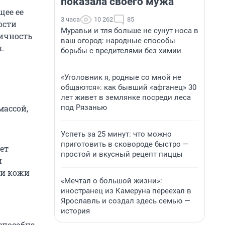
показала своего мужа
щее ее
3 часа
10 262
85
ости
Муравьи и тля больше не сунут носа в
тичность
ваш огород: народные способы
.
борьбы с вредителями без химии
«Уголовник я, родные со мной не
общаются»: как бывший «афганец» 30
лет живет в землянке посреди леса
под Рязанью
массой,
Успеть за 25 минут: что можно
приготовить в сковороде быстро —
ет
простой и вкусный рецепт пиццы
и
ои кожи
«Мечтал о большой жизни»:
иностранец из Камеруна переехал в
Ярославль и создал здесь семью —
история
способна,