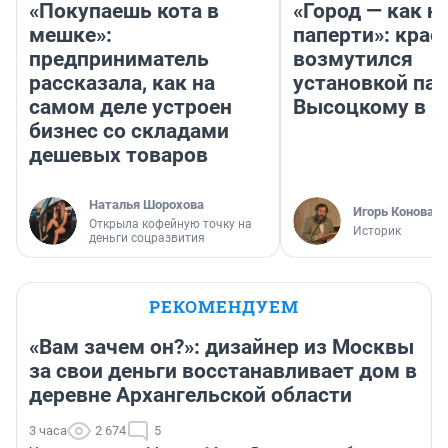
«Покупаешь кота в
«Город — как н
мешке»:
паперти»: крае
предприниматель
возмутился
рассказала, как на
установкой па
самом деле устроен
Высоцкому в 
бизнес со складами
дешевых товаров
Наталья Шорохова
Игорь Коновал
Открыла кофейную точку на
Историк
деньги соцразвития
РЕКОМЕНДУЕМ
«Вам зачем он?»: дизайнер из Москвы
за свои деньги восстанавливает дом в
деревне Архангельской области
3 часа
2 674
5