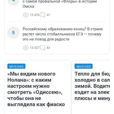
с самой провальной «Флоры» в истории
Омска
13 476
41
Российскому образованию конец? В стране
5
растет число стобалльников ЕГЭ — почему
это не повод для радости
13 327
82
МНЕНИЕ
МНЕНИЕ
«Мы видим нового
Тепло для бюд
Нолана»: с каким
холодно в сало
настроем нужно
зимой. Водител
смотреть «Одиссею»,
ездит на элект
чтобы она не
плюсы и мину
выглядела как фиаско