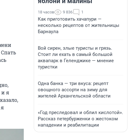
яблони и малины
18 часов
9 836
1
Как приготовить хачапури —
несколько рецептов от жительницы
Барнаула
мени
Вой сирен, злые туристы и грязь.
 Спать
Стоит ли ехать в самый большой
ась
аквапарк в Геленджике — мнение
туристки
Одна банка — три вкуса: рецепт
дно,
овощного ассорти на зиму для
 и я
жителей Архангельской области
казало,
 я
«Год преследовал и облил кислотой».
Рассказ петербурженки о жестоком
нападении и реабилитации