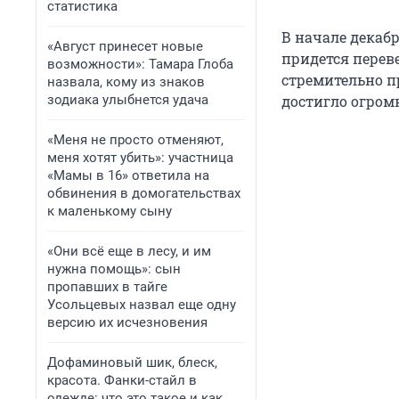
статистика
В начале декаб
«Август принесет новые
придется перев
возможности»: Тамара Глоба
стремительно п
назвала, кому из знаков
зодиака улыбнется удача
достигло огром
«Меня не просто отменяют,
меня хотят убить»: участница
«Мамы в 16» ответила на
обвинения в домогательствах
к маленькому сыну
«Они всё еще в лесу, и им
нужна помощь»: сын
пропавших в тайге
Усольцевых назвал еще одну
версию их исчезновения
Дофаминовый шик, блеск,
красота. Фанки-стайл в
одежде: что это такое и как