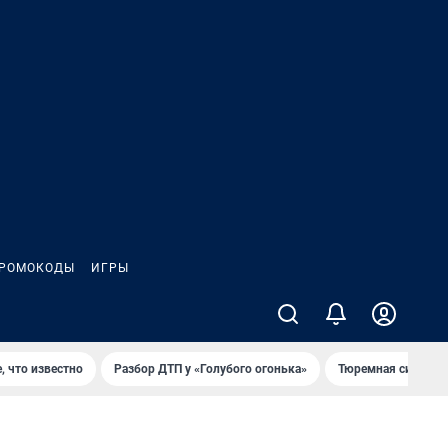
РОМОКОДЫ
ИГРЫ
, что известно
Разбор ДТП у «Голубого огонька»
Тюремная система