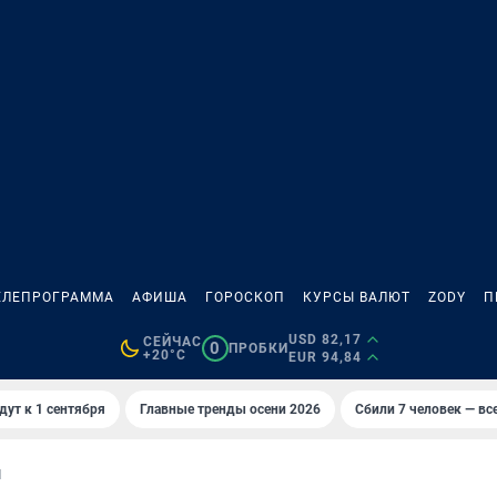
ЕЛЕПРОГРАММА
АФИША
ГОРОСКОП
КУРСЫ ВАЛЮТ
ZODY
П
USD 82,17
СЕЙЧАС
0
ПРОБКИ
+20°C
EUR 94,84
дут к 1 сентября
Главные тренды осени 2026
Сбили 7 человек — все
И