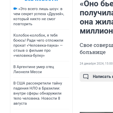
«Оно бье
«Это всего лишь шоу»: в
получила
чем секрет успеха «Друзей»,
который никто не смог
она жил
повторить
миллион
Колобок-колобок, я тебя
боюсь! Ради чего отложили
Свое совер
прокат «Человека-паука» —
отзыв о фильме про
больнице
«человека-булку»
24 декабря 2024, 15:00
В Аргентине умер отец
Лионеля Месси
Написать
В США рассекретили тайну
падения НЛО в Бразилии:
внутри сферы обнаружили
тело человека. Новости 8
августа