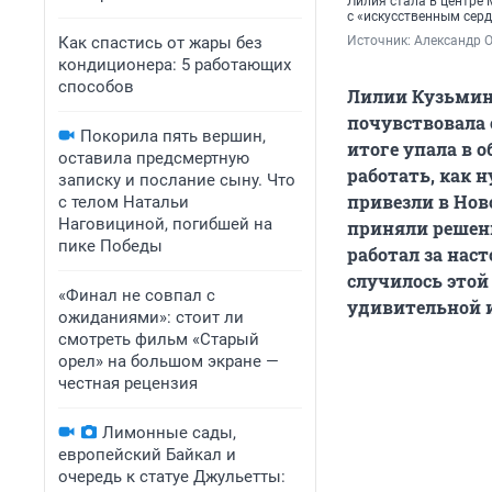
Лилия стала в центре 
с «искусственным сер
Как спастись от жары без
Источник: 
Александр 
кондиционера: 5 работающих
способов
Лилии Кузьмино
почувствовала с
Покорила пять вершин,
итоге упала в о
оставила предсмертную
работать, как 
записку и послание сыну. Что
привезли в Ново
с телом Натальи
Наговициной, погибшей на
приняли решени
пике Победы
работал за нас
случилось этой
«Финал не совпал с
удивительной 
ожиданиями»: стоит ли
смотреть фильм «Старый
орел» на большом экране —
честная рецензия
Лимонные сады,
европейский Байкал и
очередь к статуе Джульетты: