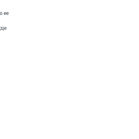
о ее
дце