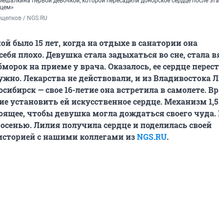
Мешалкина первой девочкой, которой пересадили донорское сердце после эт
дцем»
Ощепков / NGS.RU
й было 15 лет, когда на отдыхе в санатории она
ебя плохо. Девушка стала задыхаться во сне, стала в
бморок на приеме у врача. Оказалось, ее сердце перес
нужно. Лекарства не действовали, и из Владивостока
сибирск — свое 16-летие она встретила в самолете. В
е установить ей искусственное сердце. Механизм 1,5
тоящее, чтобы девушка могла дождаться своего чуда. 
 осенью. Лилия получила сердце и поделилась своей
историей с нашими коллегами из
NGS.RU
.