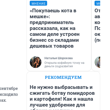
МНЕНИЕ
МНЕНИ
«Покупаешь кота в
От су
мешке»:
автоб
предприниматель
конди
рассказала, как на
Почем
самом деле устроен
оказа
бизнес со складами
(почти
дешевых товаров
Наталья Шорохова
Открыла кофейную точку на
деньги соцразвития
РЕКОМЕНДУЕМ
Не нужно выбрасывать и
 сентябре
сжигать ботву помидоров
оисходило
и картофеля! Как я нашла
рах.
лучшее удобрение для