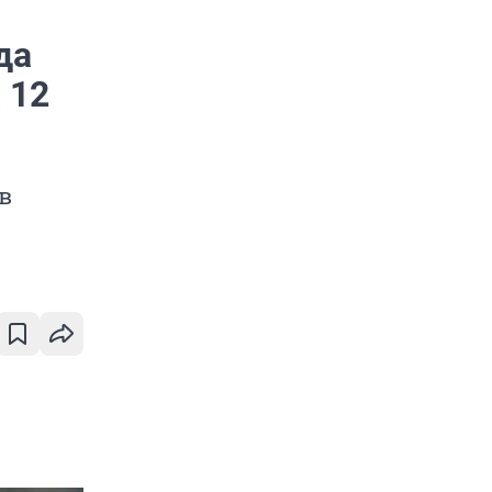
да
 12
в