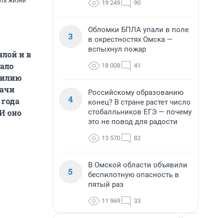
апа жизни
19 249
90
Обломки БПЛА упали в поле
3
в окрестностях Омска —
вспыхнул пожар
ялой и в
тало
18 008
41
 Лилию
рачи
Российскому образованию
4
 года
конец? В стране растет число
стобалльников ЕГЭ — почему
И оно
это не повод для радости
13 570
82
В Омской области объявили
5
беспилотную опасность в
пятый раз
11 969
33