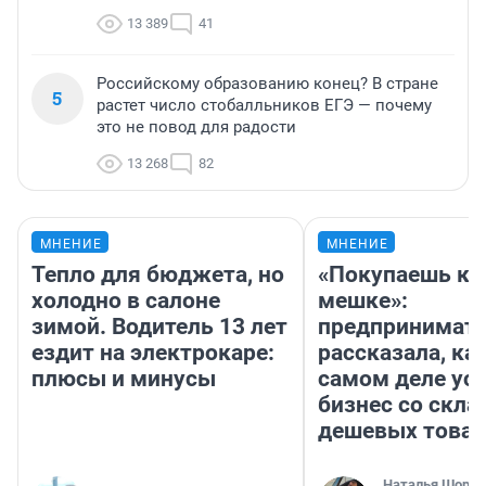
13 389
41
Российскому образованию конец? В стране
5
растет число стобалльников ЕГЭ — почему
это не повод для радости
13 268
82
МНЕНИЕ
МНЕНИЕ
Тепло для бюджета, но
«Покупаешь ко
холодно в салоне
мешке»:
зимой. Водитель 13 лет
предпринимат
ездит на электрокаре:
рассказала, как
плюсы и минусы
самом деле ус
бизнес со скл
дешевых това
Наталья Шорох