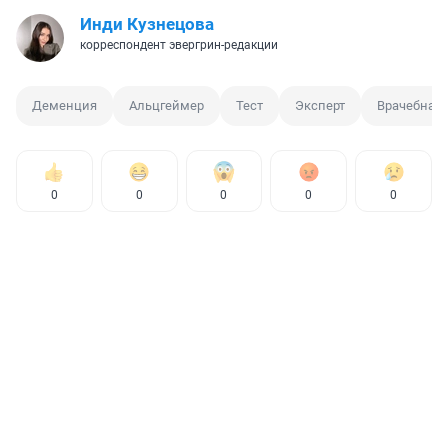
Инди Кузнецова
корреспондент эвергрин-редакции
Деменция
Альцгеймер
Тест
Эксперт
Врачебная 
0
0
0
0
0