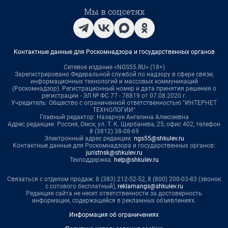
Мы в соцсетях
Контактные данные для Роскомнадзора и государственных органов
Сетевое издание «NGS55.RU» (18+)
Зарегистрировано Федеральной службой по надзору в сфере связи,
информационных технологий и массовых коммуникаций
(Роскомнадзор). Регистрационный номер и дата принятия решения о
регистрации - ЭЛ № ФС 77 - 78819 от 07.08.2020 г.
Учредитель: Общество с ограниченной ответственностью "ИНТЕРНЕТ
ТЕХНОЛОГИИ"
Главный редактор: Назарчук Ангелина Алексеевна
Адрес редакции: Россия, Омск, ул. Т. К. Щербанева, 25, офис 402, телефон
8 (3812) 38-08-69
Электронный адрес редакции:
ngs55@shkulev.ru
Контактные данные для Роскомнадзора и государственных органов:
juristnsk@shkulev.ru
Техподдержка:
help@shkulev.ru
Связаться с отделом продаж: 8 (383) 212-52-52, 8 (800) 200-03-83 (звонок
с сотового бесплатный),
reklamangs@shkulev.ru
Редакция сайта не несет ответственности за достоверность
информации, содержащейся в рекламных объявлениях.
Информация об ограничениях