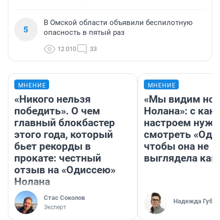
В Омской области объявили беспилотную
5
опасность в пятый раз
12 010
33
МНЕНИЕ
МНЕНИЕ
«Никого нельзя
«Мы видим нов
победить». О чем
Нолана»: с как
главный блокбастер
настроем нужн
этого года, который
смотреть «Оди
бьет рекорды в
чтобы она не
прокате: честный
выглядела как
отзыв на «Одиссею»
Нолана
Стас Соколов
Надежда Губар
Эксперт