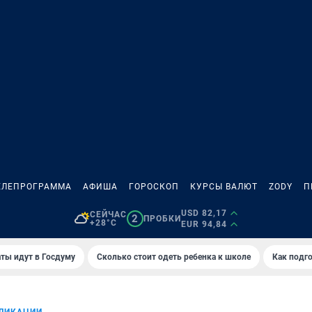
ЕЛЕПРОГРАММА
АФИША
ГОРОСКОП
КУРСЫ ВАЛЮТ
ZODY
П
USD 82,17
СЕЙЧАС
2
ПРОБКИ
+28°C
EUR 94,84
ты идут в Госдуму
Сколько стоит одеть ребенка к школе
Как подго