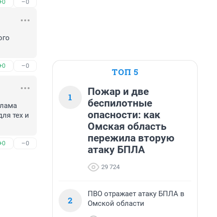
+0
–0
го 
+0
–0
ТОП 5
Пожар и две
1
беспилотные
лама 
опасности: как
ля тех и 
Омская область
пережила вторую
+0
–0
атаку БПЛА
29 724
ПВО отражает атаку БПЛА в
2
Омской области