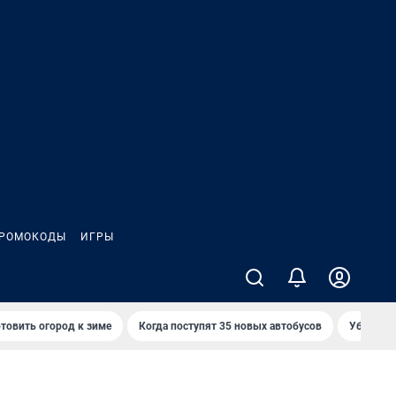
РОМОКОДЫ
ИГРЫ
товить огород к зиме
Когда поступят 35 новых автобусов
Убийца р