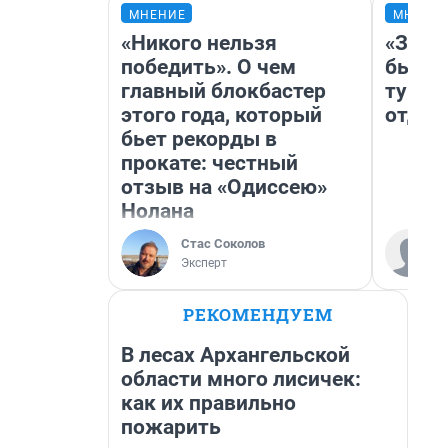
МНЕНИЕ
МНЕНИ
«Никого нельзя
«За н
победить». О чем
были 
главный блокбастер
турис
этого года, который
отдых
бьет рекорды в
прокате: честный
отзыв на «Одиссею»
Нолана
Стас Соколов
Эксперт
РЕКОМЕНДУЕМ
В лесах Архангельской
области много лисичек:
как их правильно
пожарить