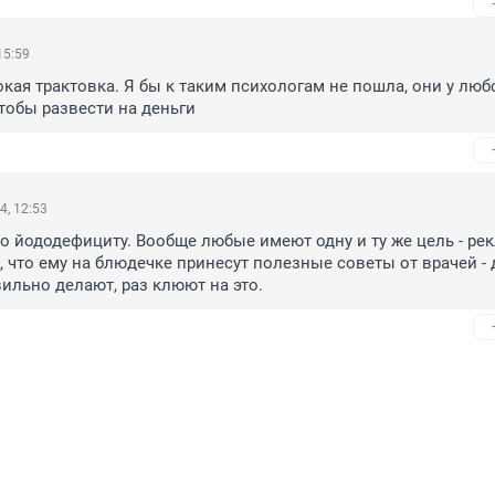
15:59
ая трактовка. Я бы к таким психологам не пошла, они у любо
чтобы развести на деньги
4, 12:53
о йододефициту. Вообще любые имеют одну и ту же цель - рек
, что ему на блюдечке принесут полезные советы от врачей - д
авильно делают, раз клюют на это.