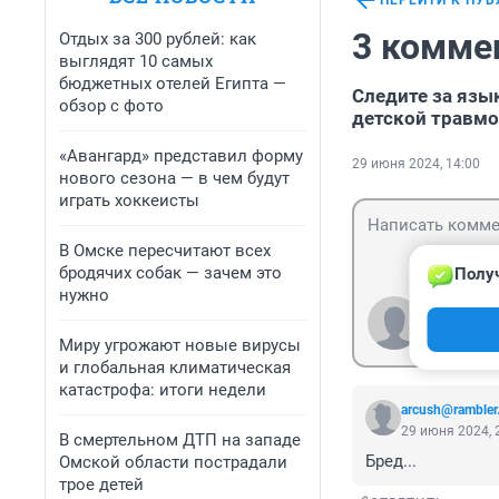
ПЕРЕЙТИ К ПУ
3 комме
Отдых за 300 рублей: как
выглядят 10 самых
бюджетных отелей Египта —
Следите за язы
обзор с фото
детской травм
«Авангард» представил форму
29 июня 2024, 14:00
нового сезона — в чем будут
играть хоккеисты
В Омске пересчитают всех
бродячих собак — зачем это
Получ
нужно
Гость
Войти
Миру угрожают новые вирусы
и глобальная климатическая
катастрофа: итоги недели
arcush@rambler
29 июня 2024, 
В смертельном ДТП на западе
Бред...
Омской области пострадали
трое детей