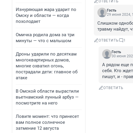
ОТВЕТИТЬ
Изнуряющая жара ударит по
Гость
29 июня 2024, 
Омску и области — когда
похолодает
Слишком однобок
травму найдут, 
Омичка родила дома за три
минуты — что с малышом
ОТВЕТИТЬ
1
Гость
Дроны ударили по десяткам
30 июня 202
многоквартирных домов,
А рядом еще п
многие охватил огонь,
себя. Кто ждет
пострадали дети: главное об
пишут, и - пр
атаке
ОТВЕТИТЬ
В Омской области вырастили
вьетнамский лунный арбуз —
посмотрите на него
Ловите момент: что принесет
вам полное солнечное
затмение 12 августа