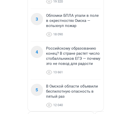
19 320
Обломки БПЛА упали в поле
3
в окрестностях Омска —
вспыхнул пожар
18 090
Российскому образованию
4
конец? В стране растет число
стобалльников ЕГЭ — почему
это не повод для радости
13 661
В Омской области объявили
5
беспилотную опасность в
пятый раз
12 040