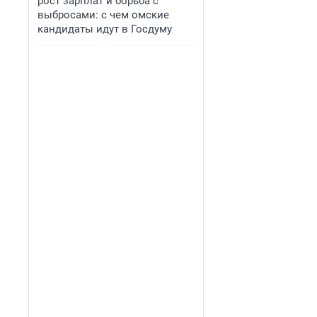
рост зарплат и борьба с
выбросами: с чем омские
кандидаты идут в Госдуму