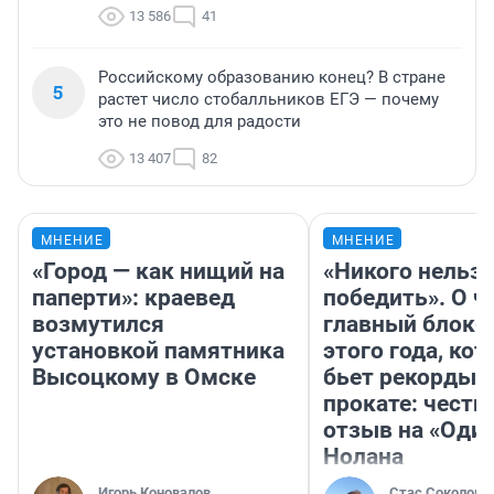
13 586
41
Российскому образованию конец? В стране
5
растет число стобалльников ЕГЭ — почему
это не повод для радости
13 407
82
МНЕНИЕ
МНЕНИЕ
«Город — как нищий на
«Никого нельз
паперти»: краевед
победить». О ч
возмутился
главный блокб
установкой памятника
этого года, ко
Высоцкому в Омске
бьет рекорды 
прокате: честн
отзыв на «Оди
Нолана
Игорь Коновалов
Стас Соколов