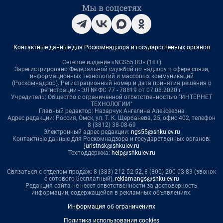
Мы в соцсетях
Контактные данные для Роскомнадзора и государственных органов
Сетевое издание «NGS55.RU» (18+)
Зарегистрировано Федеральной службой по надзору в сфере связи,
информационных технологий и массовых коммуникаций
(Роскомнадзор). Регистрационный номер и дата принятия решения о
регистрации - ЭЛ № ФС 77 - 78819 от 07.08.2020 г.
Учредитель: Общество с ограниченной ответственностью "ИНТЕРНЕТ
ТЕХНОЛОГИИ"
Главный редактор: Назарчук Ангелина Алексеевна
Адрес редакции: Россия, Омск, ул. Т. К. Щербанева, 25, офис 402, телефон
8 (3812) 38-08-69
Электронный адрес редакции:
ngs55@shkulev.ru
Контактные данные для Роскомнадзора и государственных органов:
juristnsk@shkulev.ru
Техподдержка:
help@shkulev.ru
Связаться с отделом продаж: 8 (383) 212-52-52, 8 (800) 200-03-83 (звонок
с сотового бесплатный),
reklamangs@shkulev.ru
Редакция сайта не несет ответственности за достоверность
информации, содержащейся в рекламных объявлениях.
Информация об ограничениях
Политика использования cookies