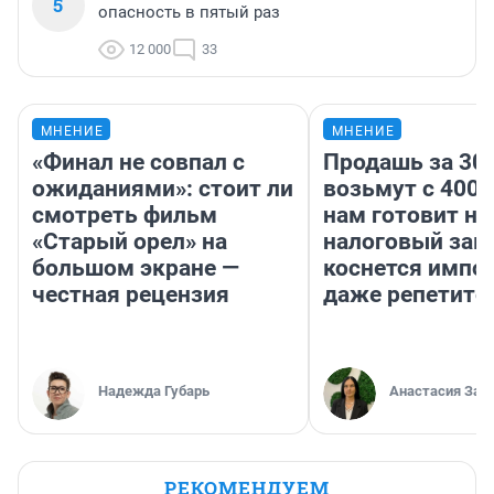
5
опасность в пятый раз
12 000
33
МНЕНИЕ
МНЕНИЕ
«Финал не совпал с
Продашь за 300
ожиданиями»: стоит ли
возьмут с 4000
смотреть фильм
нам готовит н
«Старый орел» на
налоговый зако
большом экране —
коснется импор
честная рецензия
даже репетито
Надежда Губарь
Анастасия Зав
РЕКОМЕНДУЕМ