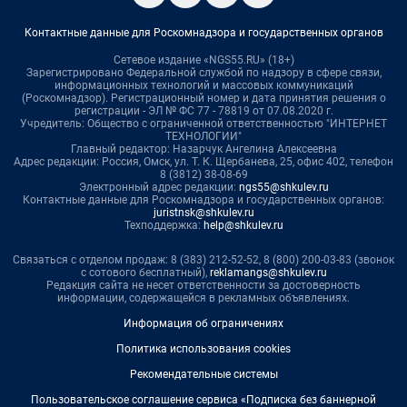
Контактные данные для Роскомнадзора и государственных органов
Сетевое издание «NGS55.RU» (18+)
Зарегистрировано Федеральной службой по надзору в сфере связи,
информационных технологий и массовых коммуникаций
(Роскомнадзор). Регистрационный номер и дата принятия решения о
регистрации - ЭЛ № ФС 77 - 78819 от 07.08.2020 г.
Учредитель: Общество с ограниченной ответственностью "ИНТЕРНЕТ
ТЕХНОЛОГИИ"
Главный редактор: Назарчук Ангелина Алексеевна
Адрес редакции: Россия, Омск, ул. Т. К. Щербанева, 25, офис 402, телефон
8 (3812) 38-08-69
Электронный адрес редакции:
ngs55@shkulev.ru
Контактные данные для Роскомнадзора и государственных органов:
juristnsk@shkulev.ru
Техподдержка:
help@shkulev.ru
Связаться с отделом продаж: 8 (383) 212-52-52, 8 (800) 200-03-83 (звонок
с сотового бесплатный),
reklamangs@shkulev.ru
Редакция сайта не несет ответственности за достоверность
информации, содержащейся в рекламных объявлениях.
Информация об ограничениях
Политика использования cookies
Рекомендательные системы
Пользовательское соглашение сервиса «Подписка без баннерной