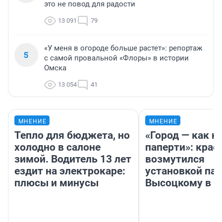
это не повод для радости
13 091
79
«У меня в огороде больше растет»: репортаж
5
с самой провальной «Флоры» в истории
Омска
13 054
41
МНЕНИЕ
МНЕНИЕ
Тепло для бюджета, но
«Город — как н
холодно в салоне
паперти»: крае
зимой. Водитель 13 лет
возмутился
ездит на электрокаре:
установкой па
плюсы и минусы
Высоцкому в 