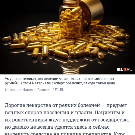
Уму непостижимо, как лечение может стоить сотни миллионов
рублей? В этом материале эксперт объяснит, откуда такая цена
Источник: 
Филипп Сапегин / E1.RU
Дорогие лекарства от редких болезней — предмет
вечных споров населения и власти. Пациенты и
их родственники ждут поддержки от государства,
но далеко не всегда удается здесь и сейчас
выделить средства на покупку препаратов. Курс