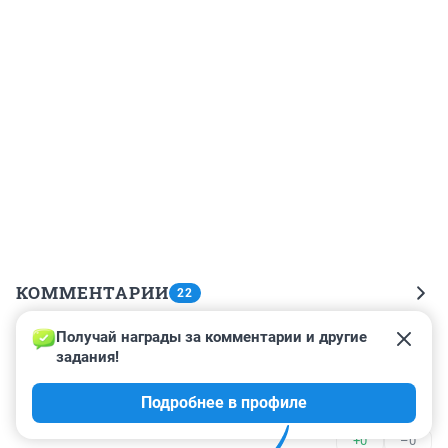
КОММЕНТАРИИ
22
Получай награды за комментарии и другие 
Гость
16 декабря 2023, 12:14
задания!
Мы в восхищении! Для кого эти «лекарства», 
Подробнее в профиле
вообще?!
+0
–0