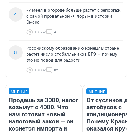
«У меня в огороде больше растет»: репортаж
4
с самой провальной «Флоры» в истории
Омска
13 552
41
Российскому образованию конец? В стране
5
растет число стобалльников ЕГЭ — почему
это не повод для радости
13 382
82
МНЕНИЕ
МНЕНИЕ
Продашь за 3000, налог
От сусликов до
возьмут с 4000. Что
автобусов с
нам готовит новый
кондиционерам
налоговый закон — он
Почему Красно
коснется импорта и
оказался круч