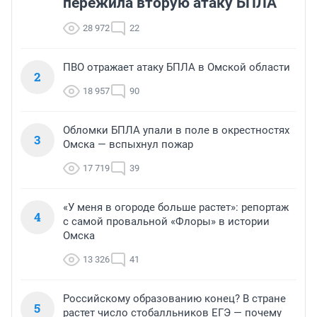
пережила вторую атаку БПЛА
28 972
22
ПВО отражает атаку БПЛА в Омской области
2
18 957
90
Обломки БПЛА упали в поле в окрестностях
3
Омска — вспыхнул пожар
17 719
39
«У меня в огороде больше растет»: репортаж
4
с самой провальной «Флоры» в истории
Омска
13 326
41
Российскому образованию конец? В стране
5
растет число стобалльников ЕГЭ — почему