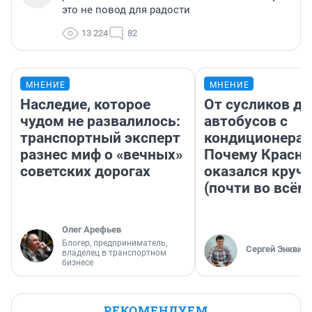
это не повод для радости
13 224
82
МНЕНИЕ
МНЕНИЕ
Наследие, которое
От сусликов до
чудом не развалилось:
автобусов с
транспортный эксперт
кондиционерам
разнес миф о «вечных»
Почему Красно
советских дорогах
оказался круч
(почти во всём
Олег Арефьев
Блогер, предприниматель,
Сергей Энквист
владелец в транспортном
бизнесе
РЕКОМЕНДУЕМ