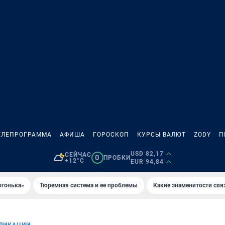
ЕЛЕПРОГРАММА
АФИША
ГОРОСКОП
КУРСЫ ВАЛЮТ
ZODY
П
USD 82,17
СЕЙЧАС
0
ПРОБКИ
+12°C
EUR 94,84
огонька»
Тюремная система и ее проблемы
Какие знаменитости свя