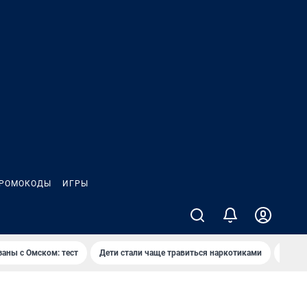
РОМОКОДЫ
ИГРЫ
заны с Омском: тест
Дети стали чаще травиться наркотиками
Появя