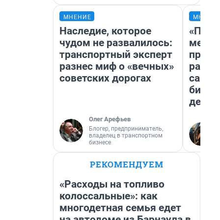
МНЕНИЕ
МНЕНИ
Наследие, которое
«Поку
чудом не развалилось:
мешке
транспортный эксперт
предп
разнес миф о «вечных»
расска
советских дорогах
самом
бизне
дешев
Олег Арефьев
Блогер, предприниматель,
владелец в транспортном
бизнесе
РЕКОМЕНДУЕМ
«Расходы на топливо
колоссальные»: как
многодетная семья едет
на автодоме из Барнаула в