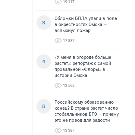
19 117
Обломки БПЛА упали в поле
3
в окрестностях Омска —
вспыхнул пожар
17 887
«У меня в огороде больше
4
растет»: репортаж с самой
провальной «Флоры» в
истории Омска
13 562
Российскому образованию
5
конец? В стране растет число
стобалльников ЕГЭ — почему
это не повод для радости
13 387