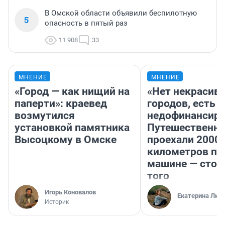
В Омской области объявили беспилотную
5
опасность в пятый раз
11 908
33
МНЕНИЕ
МНЕНИЕ
«Город — как нищий на
«Нет некрасив
паперти»: краевед
городов, есть
возмутился
недофинансиро
установкой памятника
Путешественн
Высоцкому в Омске
проехали 2000
километров по 
машине — стои
того
Игорь Коновалов
Екатерина Лит
Историк