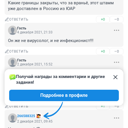
Какие границы закрыты, что за враньё, этот штамм 
уже доставлен в Россию из ЮАР
+0
–0
ОТВЕТИТЬ
Гость
4 декабря 2021, 21:33
Он же не вирусолог, и не инфекционист!!!
+0
–0
ОТВЕТИТЬ
Гость
2 декабря 2021, 15:52
НГС, вы опять как всегда мимо кассы! Николаев уже 
Получай награды за комментарии и другие 
не проректор! Вы же сами писали , во-первых, что его 
задания!
отстранили от этой должности, во-вторых, что он 
уволился с этой должности!!! Где Ваша логика, вы как 
Подробнее в профиле
то следите за своей, выдаваемой информацией?!
+1
–0
ОТВЕТИТЬ
266588325
2 декабря 2021, 09:45