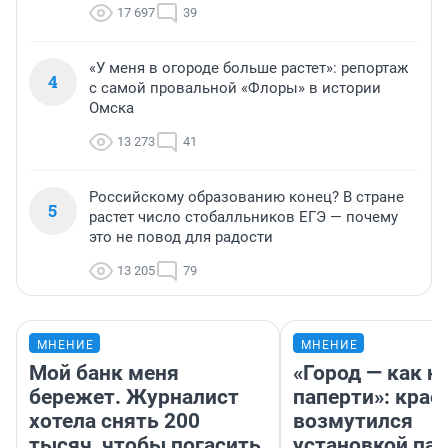
17 697
39
«У меня в огороде больше растет»: репортаж
4
с самой провальной «Флоры» в истории
Омска
13 273
41
Российскому образованию конец? В стране
5
растет число стобалльников ЕГЭ — почему
это не повод для радости
13 205
79
МНЕНИЕ
МНЕНИЕ
Мой банк меня
«Город — как н
бережет. Журналист
паперти»: крае
хотела снять 200
возмутился
тысяч, чтобы погасить
установкой па