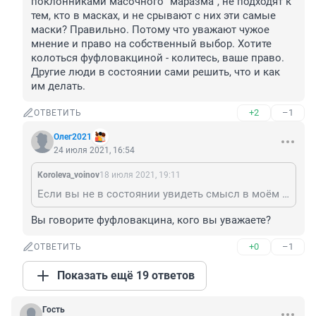
поклонниками масочного "маразма", не подходят к 
тем, кто в масках, и не срывают с них эти самые 
маски? Правильно. Потому что уважают чужое 
мнение и право на собственный выбор. Хотите 
колоться фуфловакциной - колитесь, ваше право. 
Другие люди в состоянии сами решить, что и как 
им делать.
+2
–1
ОТВЕТИТЬ
Олег2021
24 июля 2021, 16:54
Koroleva_voinov
18 июля 2021, 19:11
Если вы не в состоянии увидеть смысл в моём ответе, это вовсе не означает, что он (смысл) отсутствует. Что с чем и зачем вы собрались сравнивать? Тяжесть течения процесса после прививки и тяжесть течения болезни у заболевшего естественным путём? А не надо ничего сравнивать. И не надо проявлять искусственно навязываемую "заботу" о других, тем более, что вас о ней не просили! Почему, например, люди, не являющиеся поклонниками масочного "маразма", не подходят к тем, кто в масках, и не срывают с них эти самые маски? Правильно. Потому что уважают чужое мнение и право на собственный выбор. Хотите колоться фуфловакциной - колитесь, ваше право. Другие люди в состоянии сами решить, что и как им делать.
Вы говорите фуфловакцина, кого вы уважаете?
+0
–1
ОТВЕТИТЬ
Показать ещё 19 ответов
Гость