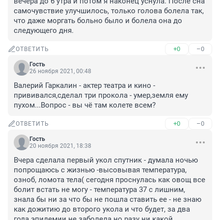
вечера до 6 утра и потом я наконец уснула. После сна 
самочувствие улучшилось, только голова болела так, 
что даже моргать больно было и болела она до 
следующего дня.
+0
–0
ОТВЕТИТЬ
Гость
26 ноября 2021, 00:48
Валерий Гаркалин - актер театра и кино - 
прививался,сделал три прокола - умер,земля ему 
пухом...Вопрос - вы чё там колете всем?
+0
–0
ОТВЕТИТЬ
Гость
20 ноября 2021, 18:38
Вчера сделала первый укол спутник - думала ночью 
попрощаюсь с жизнью -высовывая температура, 
озноб, ломота тела( сегодня проснулась как овощ все 
болит встать не могу - температура 37 с лишним, 
знала бы ни за что бы не пошла ставить ее - не знаю 
как дожитию до второго укола и что будет, за два 
года эпидемии не заболела но разу ни какой 