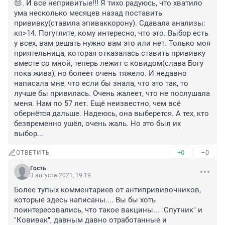
😔. И все непривитые!!! Я тихо радуюсь, что хватило 
ума несколько месяцев назад поставить 
прививку(ставила эпиваккорону). Сдавала анализы: 
кп>14. Погуглите, кому интересно, что это. Выбор есть 
у всех, вам решать нужно вам это или нет. Только моя 
приятельница, которая отказалась ставить прививку 
вместе со мной, теперь лежит с ковидом(слава Богу 
пока жива), но болеет очень тяжело. И недавно 
написала мне, что если бы знала, что это так, то 
лучше бы привилась. Очень жалеет, что не послушала 
меня. Нам по 57 лет. Ещё неизвестно, чем всё 
обернётся дальше. Надеюсь, она выберется. А тех, кто 
безвременно ушёл, очень жаль. Но это был их 
выбор...
+0
–0
ОТВЕТИТЬ
Гость
3 августа 2021, 19:19
Более тупых комментариев от антипрививочников, 
которые здесь написаны.... Вы бы хоть 
поинтересовались, что такое вакцины... "Спутник" и 
"Ковивак", давным давно отработанные и 