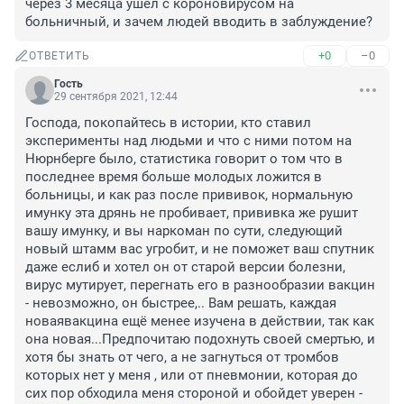
через 3 месяца ушёл с короновирусом на 
больничный, и зачем людей вводить в заблуждение?
+0
–0
ОТВЕТИТЬ
Гость
29 сентября 2021, 12:44
Господа, покопайтесь в истории, кто ставил 
эксперименты над людьми и что с ними потом на 
Нюрнберге было, статистика говорит о том что в 
последнее время больше молодых ложится в 
больницы, и как раз после прививок, нормальную 
имунку эта дрянь не пробивает, прививка же рушит 
вашу имунку, и вы наркоман по сути, следующий 
новый штамм вас угробит, и не поможет ваш спутник 
даже еслиб и хотел он от старой версии болезни, 
вирус мутирует, перегнать его в разнообразии вакцин 
- невозможно, он быстрее,.. Вам решать, каждая 
новаявакцина ещё менее изучена в действии, так как 
она новая...Предпочитаю подохнуть своей смертью, и 
хотя бы знать от чего, а не загнуться от тромбов 
которых нет у меня , или от пневмонии, которая до 
сих пор обходила меня стороной и обойдет уверен - 