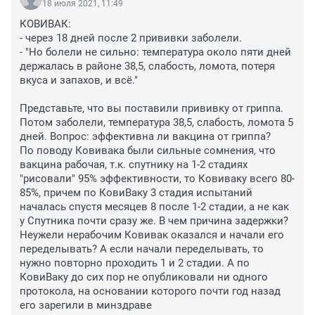
18 июля 2021, 11:49
КОВИВАК:

- через 18 дней после 2 прививки заболели.

- "Но болели не сильно: температура около пяти дней 
держалась в районе 38,5, слабость, ломота, потеря 
вкуса и запахов, и всё."

Представьте, что вы поставили прививку от гриппа. 
Потом заболели, температура 38,5, слабость, ломота 5 
дней. Вопрос: эффективна ли вакцина от гриппа?

По поводу Ковивака были сильные сомнения, что 
вакцина рабочая, т.к. спутнику на 1-2 стадиях 
"рисовали" 95% эффективности, то Ковиваку всего 80-
85%, причем по КовиВаку 3 стадия испытаний 
началась спустя месяцев 8 после 1-2 стадии, а не как 
у Спутника почти сразу же. В чем причина задержки? 
Неужели нерабочим Ковивак оказался и начали его 
переделывать? А если начали переделывать, то 
нужно повторно проходить 1 и 2 стадии. А по 
КовиВаку до сих пор не опубликовали ни одного 
протокола, на основании которого почти год назад 
его зарегили в минздраве