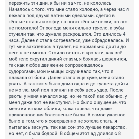
пережить эти дни, я бы ни за что, не кололась! 
Началось с того, что мне стало холодно, а через час я 
лежала под двумя ватными одеялами, одетая в 
тёплые штаны и кофту, на ногах тёплые носки, но это 
не помогало! От холода меня сильно трясло, а зубы 
стучали так, что думала раскрошатся. Это длилось 4 
часа. Далее я стала согреваться, уже обрадовалась. И 
тут мне захотелось в туалет, но нормально дойти до 
него я не смогла. Стоило встать с кровати, как всё 
моё тело скрутил дикий спазм, я боялась шевелится, 
так как любое движение сопровождалось 
судорогами, мои мышцы скручивало так, что я 
плакала от боли. Далее стало ещё хуже, меня стало 
рвать. А так как я была дома одна и до туалета дойти 
не могла, мой пол принял на себя весь удар. После 
рвоты у меня начался жар, но не такой как обычно, у 
меня даже пот не выступил. Но было ощущение, что 
меня кипятком облили, кожа горела, что даже 
прикосновения болезненые были. А самое ужасное 
было в том, что я совершенно не хотела спать, я 
пыталась заснуть, так как сон это лучшее лекарство, 
но нет, я была бодрой. В общем этот ад длился с 8 