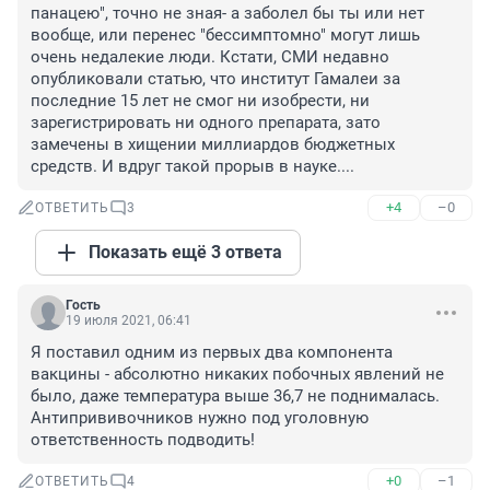
панацею", точно не зная- а заболел бы ты или нет 
вообще, или перенес "бессимптомно" могут лишь 
очень недалекие люди. Кстати, СМИ недавно 
опубликовали статью, что институт Гамалеи за 
последние 15 лет не смог ни изобрести, ни 
зарегистрировать ни одного препарата, зато 
замечены в хищении миллиардов бюджетных 
средств. И вдруг такой прорыв в науке....
+4
–0
ОТВЕТИТЬ
3
Показать ещё 3 ответа
Гость
19 июля 2021, 06:41
Я поставил одним из первых два компонента 
вакцины - абсолютно никаких побочных явлений не 
было, даже температура выше 36,7 не поднималась. 
Антипрививочников нужно под уголовную 
ответственность подводить!
+0
–1
ОТВЕТИТЬ
4