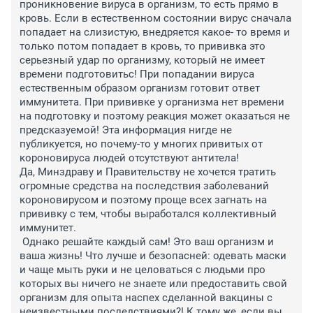
проникновение вируса в организм, то есть прямо в 
кровь. Если в естественном состоянии вирус сначала 
попадает на слизистую, внедряется какое- то время и 
только потом попадает в кровь, то прививка это 
серьезный удар по организму, который не имеет 
времени подготовитьс! При попадании вируса 
естественным образом организм готовит ответ 
иммунитета. При прививке у организма нет времени 
на подготовку и поэтому реакция может оказаться не 
предсказуемой! Эта информация нигде не 
публикуется, но почему-то у многих привитых от 
короновируса людей отсутствуют антитела! 

Да, Минздраву и Правительству не хочется тратить 
огромные средства на последствия заболеваний 
короновирусом и поэтому проще всех загнать на 
прививку с тем, чтобы выработался коллективный 
иммунитет.

 Однако решайте каждый сам! Это ваш организм и 
ваша жизнь! Что лучше и безопасней: одевать маски 
и чаще мыть руки и не целоваться с людьми про 
которых вы ничего не знаете или предоставить свой 
организм для опыта наспех сделанной вакцины с 
неизвестными последствиями?! К тому же, если вы 