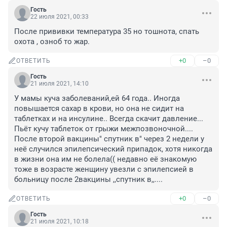
Гость
22 июля 2021, 00:33
После прививки температура 35 но тошнота, спать 
охота , озноб то жар.
+0
–0
ОТВЕТИТЬ
Гость
21 июля 2021, 14:10
У мамы куча заболеваний,ей 64 года.. Иногда 
повышается сахар в крови, но она не сидит на 
таблетках и на инсулине.. Всегда скачит давление... 
Пьëт кучу таблеток от грыжи межпозвоночной.... 
После второй вакцины" спутник в" через 2 недели у 
неё случился эпилепсический припадок, хотя никогда 
в жизни она им не болела(( недавно еë знакомую 
тоже в возрасте женщину увезли с эпилепсией в 
больницу после 2вакцины ,,спутник в,,....
+0
–0
ОТВЕТИТЬ
Гость
21 июля 2021, 10:18