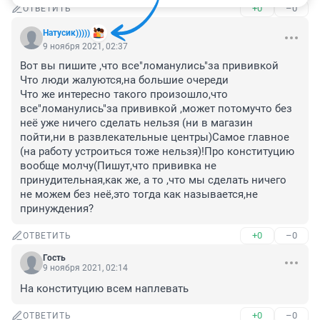
+0
–0
ОТВЕТИТЬ
Натусик)))))
9 ноября 2021, 02:37
Вот вы пишите ,что все"ломанулись"за прививкой

Что люди жалуются,на большие очереди 

Что же интересно такого произошло,что 
все"ломанулись"за прививкой ,может потомучто без 
неё уже ничего сделать нельзя (ни в магазин 
пойти,ни в развлекательные центры)Самое главное 
(на работу устроиться тоже нельзя)!Про конституцию 
вообще молчу(Пишут,что прививка не 
принудительная,как же, а то ,что мы сделать ничего 
не можем без неё,это тогда как называется,не 
принуждения?
+0
–0
ОТВЕТИТЬ
Гость
9 ноября 2021, 02:14
На конституцию всем наплевать
+0
–0
ОТВЕТИТЬ