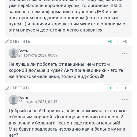
уже переболели короновирусом, то организм 100 % 
записал о нём информацию на уровне ДНК и при 
повторном попадании в организм (естественным 
путём ! ) и наличии хорошего иммунитета организм с 
этим вирусом достаточно легко справится.
+0
–0
ОТВЕТИТЬ
Гость
24 августа 2021, 00:09
Не лучше ли поболеть от вакцины, чем потом 
короной дольше и хуже? Антипрививочники - это те 
же плоскоземельщики, только вид сбоку😁
+0
–0
ОТВЕТИТЬ
Гость
23 августа 2021, 01:47
Добрый вечер! Я привита,сейчас нахожусь в контакте 
с больным короной. До конца изоляции осталось 2 
дня,взяли у больного тест,он еще положительный! 
Мне будут продлевать изоляцию как и больному или 
нет?