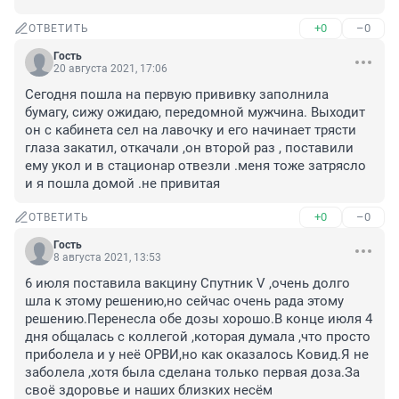
+0
–0
ОТВЕТИТЬ
Гость
20 августа 2021, 17:06
Сегодня пошла на первую прививку заполнила 
бумагу, сижу ожидаю, передомной мужчина. Выходит 
он с кабинета сел на лавочку и его начинает трясти 
глаза закатил, откачали ,он второй раз , поставили 
ему укол и в стационар отвезли .меня тоже затрясло 
и я пошла домой .не привитая
+0
–0
ОТВЕТИТЬ
Гость
8 августа 2021, 13:53
6 июля поставила вакцину Спутник V ,очень долго 
шла к этому решению,но сейчас очень рада этому 
решению.Перенесла обе дозы хорошо.В конце июля 4 
дня общалась с коллегой ,которая думала ,что просто 
приболела и у неё ОРВИ,но как оказалось Ковид.Я не 
заболела ,хотя была сделана только первая доза.За 
своё здоровье и наших близких несём 