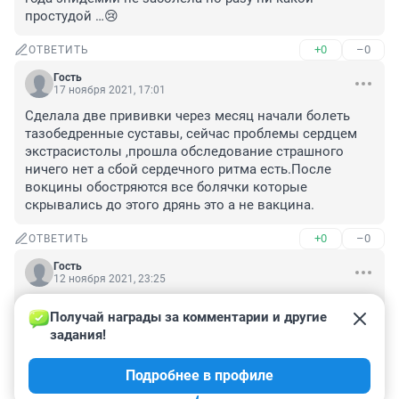
простудой …😢
+0
–0
ОТВЕТИТЬ
Гость
17 ноября 2021, 17:01
Сделала две прививки через месяц начали болеть 
тазобедренные суставы, сейчас проблемы сердцем 
экстрасистолы ,прошла обследование страшного 
ничего нет а сбой сердечного ритма есть.После 
вокцины обостряются все болячки которые 
скрывались до этого дрянь это а не вакцина.
+0
–0
ОТВЕТИТЬ
Гость
12 ноября 2021, 23:25
Принудительная вакцинация это тирания и фашизм, 
Получай награды за комментарии и другие 
знаю много народу которые переболели 
задания!
невакцинированые и все с ними хорошо, и сам 
переболел , зачем заставляют ставить эту прививку 
Подробнее в профиле
переболевшим непонятно