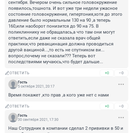
сентября. Вечером очень сильное головокружение 
появилось,тошнота. И вот уже три недели ужасное 
состояние головокружение, гипертония,хотя до этого 
давление было нормальным 130 на 90 ,а теперь 
160,или наоборот понизится до 90 на 75. В 
поликлиннику не обращалась,а что там они могут 
ответить,если даже не сказала врач общей 
практики,что ревакцинация должна проводиться 
другой вакциной...,то есть не спутником ви... 
вопрос,почему не сказали??? Теперь вот 
последствиями мучаюсь,что будет дальше...
+0
–0
ОТВЕТИТЬ
Гость
5 октября 2021, 20:17
Время покажет ,кто прав ,а кого уже нет с нами
+0
–0
ОТВЕТИТЬ
Гость
30 сентября 2021, 17:30
Наш Сотрудник в компании сделал 2 прививки в 50 и 