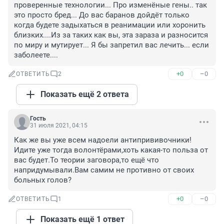
проверенные технологии... Про изменёные гены.. так 
это просто бред... До вас баранов дойдёт только 
когда будете задыхаться в реанимации или хоронить 
близких....Из за таких как вы, эта зараза и разносится 
по миру и мутирует... Я бы запретил вас лечить... если 
заболеете....
+0
–0
ОТВЕТИТЬ
2
Показать ещё 2 ответа
Гость
31 июля 2021, 04:15
Как же вы уже всем надоели антипрививочники!

Идите уже тогда волонтёрами,хоть какая-то польза от 
вас будет.То теории заговора,то ещё что 
напридумывали.Вам самим не противно от своих 
больных голов?
+0
–0
ОТВЕТИТЬ
1
Показать ещё 1 ответ